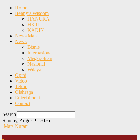
Home
Benny’s Wisdom
HANURA
HKTI
KADIN
News Mata
News
Bisnis
Internasional
Megapolitan
Nasional
Wilayah
Opini
Video
Tekno
Olahraga
Entertaiment
Contact
Search
Sunday, August 9, 2026
Mata Nurani