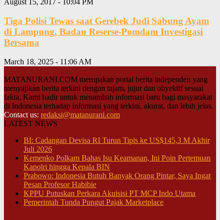
August 15, 2017 - 10:04 PM
Tiga Polisi Tewas saat Gerebek Judi Sabung Ayam
di Lampung, Badan Reserse-Pomdam Investigasi
Bersama
March 18, 2025 - 11:06 AM
MATANURANI.COM merupakan portal berita independen yang
menyajikan berita terkini dengan tajam, jujur dan obyektif sesuai
fakta. Kami hadir untuk menambah informasi baru bagi masyarakat
di Indonesia terhadap informasi yang terkini, akurat, dan lebih jelas.
Contact us:
redaksi@matanurani.com
LATEST NEWS
BI: Cadangan Devisa RI Turun Tipis ke US$145,3 M Akhir
Juli 2026
Kemenko Polkam Bahas Isu Keamanan, Ini Poin Pertemuan
Kapolri hingga Kepala BIN
Prabowo: Indonesia Butuh Banyak Orang Pintar, Saya Ingat
Pesan Profesor Habibie
KPPU Putuskan Perkara Akuisisi PT MCP Indo Utama
Pemerintah Tunda Pungut Pajak Marketplace