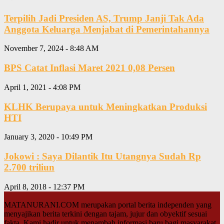
Terpilih Jadi Presiden AS, Trump Janji Tak Ada
Anggota Keluarga Menjabat di Pemerintahannya
November 7, 2024 - 8:48 AM
BPS Catat Inflasi Maret 2021 0,08 Persen
April 1, 2021 - 4:08 PM
KLHK Berupaya untuk Meningkatkan Produksi
HTI
January 3, 2020 - 10:49 PM
Jokowi : Saya Dilantik Itu Utangnya Sudah Rp
2.700 triliun
April 8, 2018 - 12:37 PM
MATANURANI.COM merupakan portal berita independen yang
menyajikan berita terkini dengan tajam, jujur dan obyektif sesuai
fakta. Kami hadir untuk menambah informasi baru bagi masyarakat