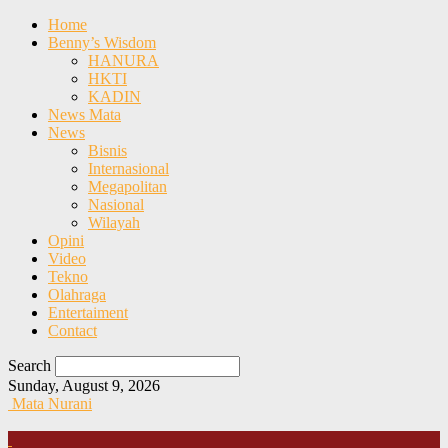
Home
Benny’s Wisdom
HANURA
HKTI
KADIN
News Mata
News
Bisnis
Internasional
Megapolitan
Nasional
Wilayah
Opini
Video
Tekno
Olahraga
Entertaiment
Contact
Search
Sunday, August 9, 2026
Mata Nurani