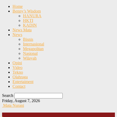
Home
Benny’s Wisdom
HANURA
HKTI
KADIN
News Mata
News
Bisnis
Internasional
Megapolitan
Nasional
Wilayah
Opini
Video
Tekno
Olahraga
Entertaiment
Contact
Search
Friday, August 7, 2026
Mata Nurani