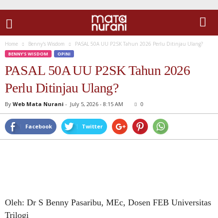
Home
Benny's Wisdom
PASAL 50A UU P2SK Tahun 2026 Perlu Ditinjau Ulang?
BENNY'S WISDOM
OPINI
PASAL 50A UU P2SK Tahun 2026
Perlu Ditinjau Ulang?
By
Web Mata Nurani
-
July 5, 2026 - 8:15 AM
0
Facebook
Twitter
Oleh: Dr S Benny Pasaribu, MEc, Dosen FEB Universitas
Trilogi