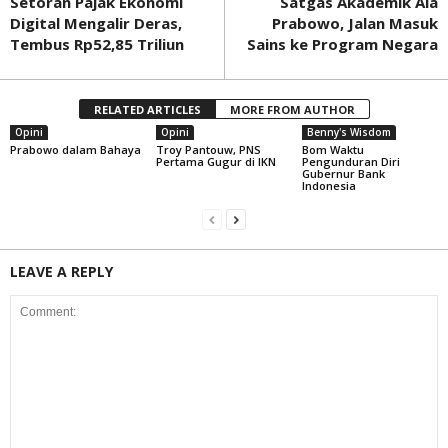
Setoran Pajak Ekonomi
Satgas Akademik Ala
Digital Mengalir Deras,
Prabowo, Jalan Masuk
Tembus Rp52,85 Triliun
Sains ke Program Negara
RELATED ARTICLES
MORE FROM AUTHOR
Opini
Opini
Benny's Wisdom
Prabowo dalam Bahaya
Troy Pantouw, PNS
Bom Waktu
Pertama Gugur di IKN
Pengunduran Diri
Gubernur Bank
Indonesia
LEAVE A REPLY