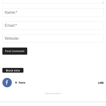
Block title
0
Fans
LIKE
- Advertisement -