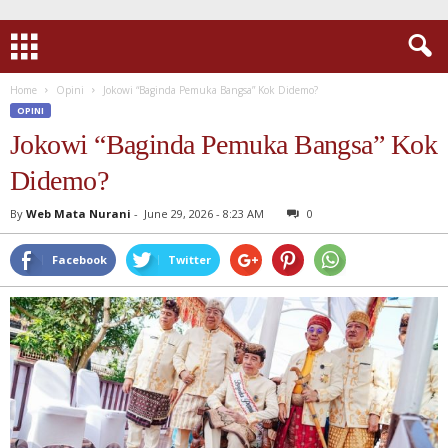
Home
Opini
Jokowi “Baginda Pemuka Bangsa” Kok Didemo?
OPINI
Jokowi “Baginda Pemuka Bangsa” Kok
Didemo?
By
Web Mata Nurani
-
June 29, 2026 - 8:23 AM
0
Facebook
Twitter