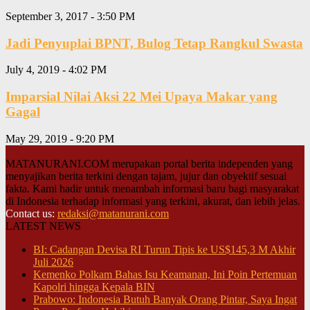
September 3, 2017 - 3:50 PM
Jadi Penyuplai BPNT, Bulog Tetap Rangkul Swasta
July 4, 2019 - 4:02 PM
Imparsial Nilai Aksi 22 Mei Upaya Makar yang
Gagal
May 29, 2019 - 9:20 PM
MATANURANI.COM merupakan portal berita independen yang
menyajikan berita terkini dengan tajam, jujur dan obyektif sesuai
fakta. Kami hadir untuk menambah informasi baru bagi masyarakat
di Indonesia terhadap informasi yang terkini, akurat, dan lebih jelas.
Contact us:
redaksi@matanurani.com
LATEST NEWS
BI: Cadangan Devisa RI Turun Tipis ke US$145,3 M Akhir
Juli 2026
Kemenko Polkam Bahas Isu Keamanan, Ini Poin Pertemuan
Kapolri hingga Kepala BIN
Prabowo: Indonesia Butuh Banyak Orang Pintar, Saya Ingat