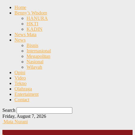
Home
Benny’s Wisdom
HANURA
HKTI
KADIN
News Mata
News
Bisnis
Internasional
Megapolitan
Nasional
Wilayah
Opini
Video
Tekno
Olahraga
Entertaiment
Contact
Search
Friday, August 7, 2026
Mata Nurani