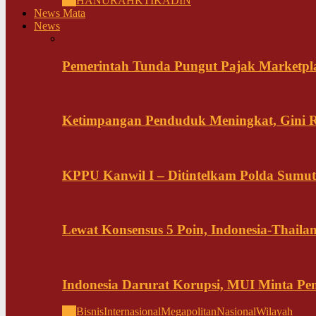
All
HANURA
HKTI
KADIN
News Mata
News
Pemerintah Tunda Pungut Pajak Marketpl
Ketimpangan Penduduk Meningkat, Gini Ra
KPPU Kanwil I – Ditintelkam Polda Sumut 
Lewat Konsensus 5 Poin, Indonesia-Thai
Indonesia Darurat Korupsi, MUI Minta P
All
Bisnis
Internasional
Megapolitan
Nasional
Wilayah