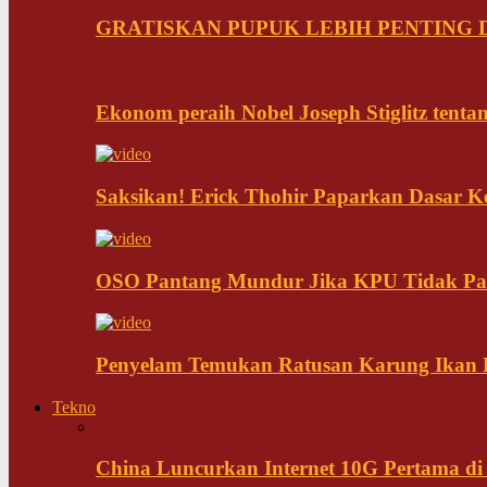
GRATISKAN PUPUK LEBIH PENTING D
Ekonom peraih Nobel Joseph Stiglitz tenta
Saksikan! Erick Thohir Paparkan Dasar K
OSO Pantang Mundur Jika KPU Tidak Pa
Penyelam Temukan Ratusan Karung Ikan B
Tekno
China Luncurkan Internet 10G Pertama di