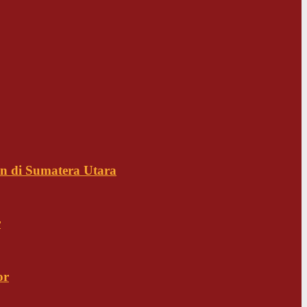
n di Sumatera Utara
r
or