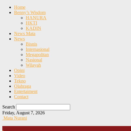
Home
Benny’s Wisdom
HANURA
HKTI
KADIN
News Mata
News
Bisnis
Internasional
Megapolitan
Nasional
Wilayah
Opini
Video
Tekno
Olahraga
Entertaiment
Contact
Search
Friday, August 7, 2026
Mata Nurani