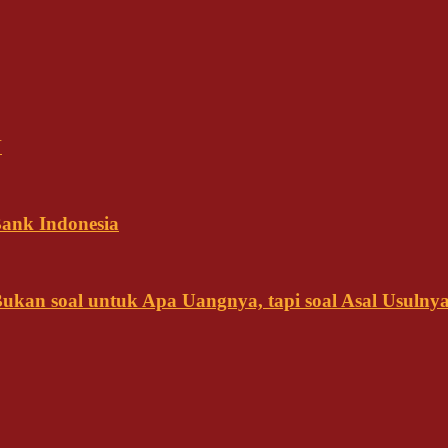
N
ank Indonesia
kan soal untuk Apa Uangnya, tapi soal Asal Usulny