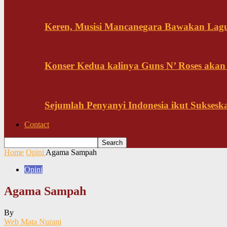
Keren, Musisi Mancanegara Bawakan Lagu 
Konser Kedua kalinya Guns N’ Roses akan
Sejumlah Penyanyi Indonesia ikut Sukses
Contact
Home
Opini
Agama Sampah
Opini
Agama Sampah
By
Web Mata Nurani