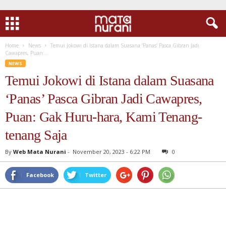
Home
News
Temui Jokowi di Istana dalam Suasana ‘Panas’ Pasca Gibran Jadi
Cawapres, Puan:...
NEWS
Temui Jokowi di Istana dalam Suasana
‘Panas’ Pasca Gibran Jadi Cawapres,
Puan: Gak Huru-hara, Kami Tenang-
tenang Saja
By
Web Mata Nurani
-
November 20, 2023 - 6:22 PM
0
Facebook
Twitter