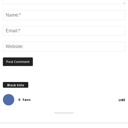
Block title
0
Fans
LIKE
- Advertisement -