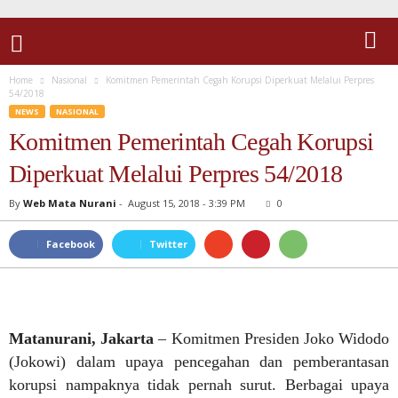
Home
Nasional
Komitmen Pemerintah Cegah Korupsi Diperkuat Melalui Perpres
54/2018
NEWS
NASIONAL
Komitmen Pemerintah Cegah Korupsi
Diperkuat Melalui Perpres 54/2018
By
Web Mata Nurani
-
August 15, 2018 - 3:39 PM
0
Facebook
Twitter
Matanurani, Jakarta
– Komitmen Presiden Joko Widodo
(Jokowi) dalam upaya pencegahan dan pemberantasan
korupsi nampaknya tidak pernah surut. Berbagai upaya