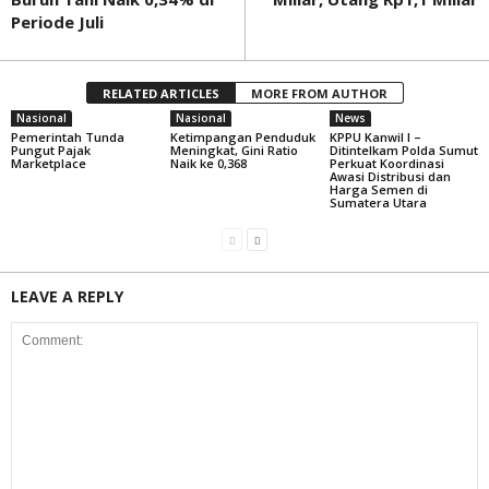
Periode Juli
RELATED ARTICLES
MORE FROM AUTHOR
Nasional
Nasional
News
Pemerintah Tunda
Ketimpangan Penduduk
KPPU Kanwil I –
Pungut Pajak
Meningkat, Gini Ratio
Ditintelkam Polda Sumut
Marketplace
Naik ke 0,368
Perkuat Koordinasi
Awasi Distribusi dan
Harga Semen di
Sumatera Utara
LEAVE A REPLY