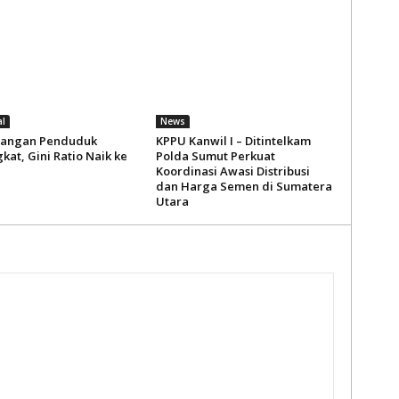
l
News
pangan Penduduk
KPPU Kanwil I – Ditintelkam
at, Gini Ratio Naik ke
Polda Sumut Perkuat
Koordinasi Awasi Distribusi
dan Harga Semen di Sumatera
Utara