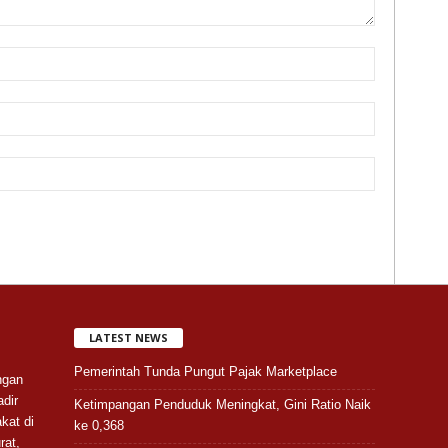
LATEST NEWS
Pemerintah Tunda Pungut Pajak Marketplace
ngan
adir
Ketimpangan Penduduk Meningkat, Gini Ratio Naik
kat di
ke 0,368
rat,