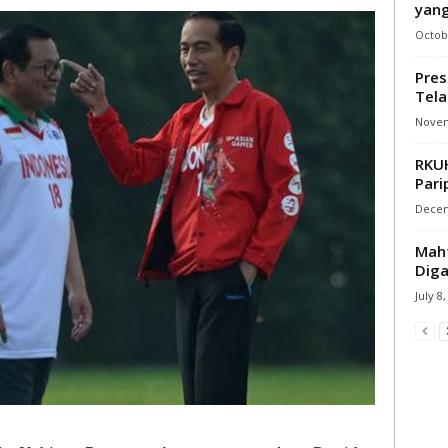
yang
Octobe
Pres
Tela
Novem
RKUH
Pari
Decem
Mahf
Diga
July 8