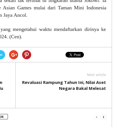
a sekali tak terlihat di lingkaran utama Jokowi. Ia
e Asian Games mulai dari Taman Mini Indonesia
 Jaya Ancol.
 yang mengetahui waktu mendaftarkan dirinya ke
024. (Cen).
er
Next article
an
Revaluasi Rampung Tahun Ini, Nilai Aset
lu
Negara Bakal Melesat
OR