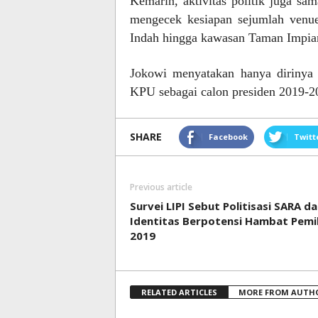
Kemarin, aktivitas politik juga sam
mengecek kesiapan sejumlah venu
Indah hingga kawasan Taman Impian
Jokowi menyatakan hanya dirinya
KPU sebagai calon presiden 2019-2
SHARE
Facebook
Twitt
Previous article
Survei LIPI Sebut Politisasi SARA d
Identitas Berpotensi Hambat Pemi
2019
RELATED ARTICLES
MORE FROM AUTH