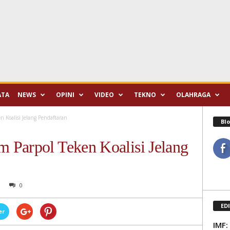
ATA
NEWS
OPINI
VIDEO
TEKNO
OLAHRAGA
 Koalisi Jelang Pendaftaran
Blo
 Parpol Teken Koalisi Jelang
0
ED
er
IMF: