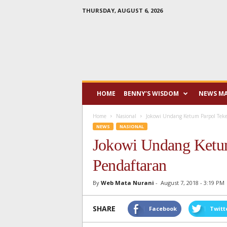
THURSDAY, AUGUST 6, 2026
Mata
Nurani
HOME
BENNY’S WISDOM
NEWS M
Home
Nasional
Jokowi Undang Ketum Parpol Teken
NEWS
NASIONAL
Jokowi Undang Ketum
Pendaftaran
By
Web Mata Nurani
-
August 7, 2018 - 3:19 PM
SHARE
Facebook
Twitt