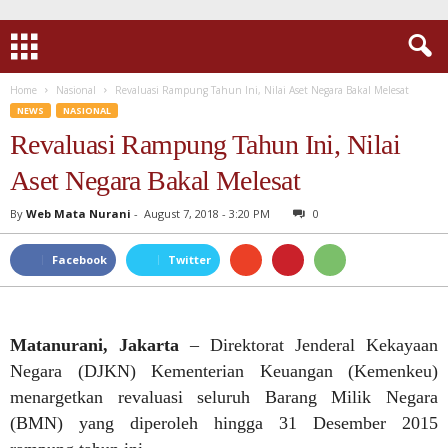
Home
Nasional
Revaluasi Rampung Tahun Ini, Nilai Aset Negara Bakal Melesat
NEWS
NASIONAL
Revaluasi Rampung Tahun Ini, Nilai
Aset Negara Bakal Melesat
By
Web Mata Nurani
-
August 7, 2018 - 3:20 PM
0
Facebook
Twitter
Matanurani, Jakarta
– Direktorat Jenderal Kekayaan
Negara (DJKN) Kementerian Keuangan (Kemenkeu)
menargetkan revaluasi seluruh Barang Milik Negara
(BMN) yang diperoleh hingga 31 Desember 2015