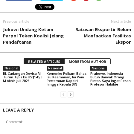
Previous article
Next article
Jokowi Undang Ketum
Ratusan Eksportir Belum
Parpol Teken Koalisi Jelang
Manfaatkan Fasilitas
Pendaftaran
Ekspor
RELATED ARTICLES
MORE FROM AUTHOR
Nasional
Nasional
Nasional
BI: Cadangan Devisa RI
Kemenko Polkam Bahas
Prabowo: Indonesia
Turun Tipis ke US$145,3
Isu Keamanan, Ini Poin
Butuh Banyak Orang
M Akhir Juli 2026
Pertemuan Kapolri
Pintar, Saya Ingat Pesan
hingga Kepala BIN
Profesor Habibie
LEAVE A REPLY