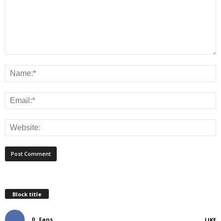
Block title
0
Fans
LIKE