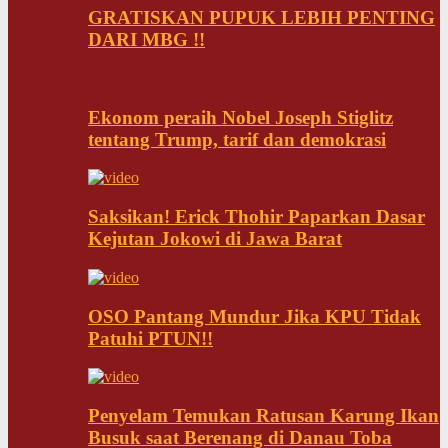
GRATISKAN PUPUK LEBIH PENTING
DARI MBG !!
Ekonom peraih Nobel Joseph Stiglitz
tentang Trump, tarif dan demokrasi
Saksikan! Erick Thohir Paparkan Dasar
Kejutan Jokowi di Jawa Barat
OSO Pantang Mundur Jika KPU Tidak
Patuhi PTUN!!
Penyelam Temukan Ratusan Karung Ikan
Busuk saat Berenang di Danau Toba