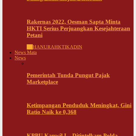
Rakernas 2022, Oesman Sapta Minta
HKTI Serius Perjuangkan Kesejahteraan
Petani
All
HANURA
HKTI
KADIN
News Mata
News
Pemerintah Tunda Pungut Pajak
Marketplace
Ketimpangan Penduduk Meningkat, Gini
Ratio Naik ke 0,368
KPPU Kanwil I – Ditintelkam Polda