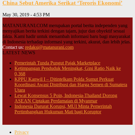
China Sebut Amerika Serikat ‘Teroris Ekonomi’
May 30, 2019 - 4:53 PM
MATANURANI.COM merupakan portal berita independen yang
menyajikan berita terkini dengan tajam, jujur dan obyektif sesuai
fakta. Kami hadir untuk menambah informasi baru bagi masyarakat
di Indonesia terhadap informasi yang terkini, akurat, dan lebih jelas.
Contact us:
redaksi@matanurani.com
LATEST NEWS
Pemerintah Tunda Pungut Pajak Marketplace
Ketimpangan Penduduk Meningkat, Gini Ratio Naik ke
0,368
KPPU Kanwil I – Ditintelkam Polda Sumut Perkuat
Koordinasi Awasi Distribusi dan Harga Semen di Sumatera
Utara
Lewat Konsensus 5 Poin, Indonesia-Thailand Dorong
ASEAN Ciptakan Perdamaian di Myanmar
Indonesia Darurat Korupsi, MUI Minta Pemerintah
Pertimbangkan Hukuman Mati bagi Koruptor
Privacy