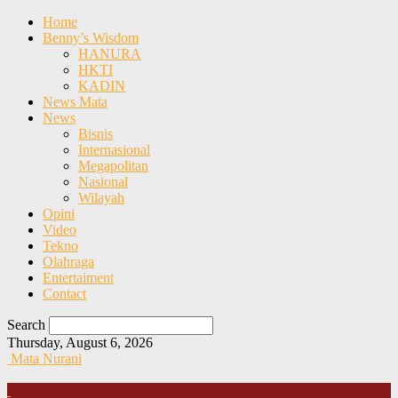
Home
Benny’s Wisdom
HANURA
HKTI
KADIN
News Mata
News
Bisnis
Internasional
Megapolitan
Nasional
Wilayah
Opini
Video
Tekno
Olahraga
Entertaiment
Contact
Search
Thursday, August 6, 2026
Mata Nurani