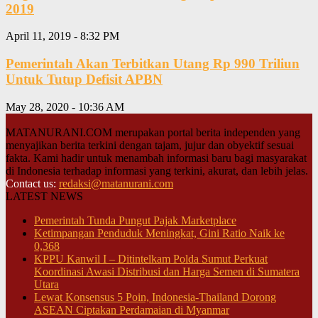
2019
April 11, 2019 - 8:32 PM
Pemerintah Akan Terbitkan Utang Rp 990 Triliun
Untuk Tutup Defisit APBN
May 28, 2020 - 10:36 AM
MATANURANI.COM merupakan portal berita independen yang
menyajikan berita terkini dengan tajam, jujur dan obyektif sesuai
fakta. Kami hadir untuk menambah informasi baru bagi masyarakat
di Indonesia terhadap informasi yang terkini, akurat, dan lebih jelas.
Contact us:
redaksi@matanurani.com
LATEST NEWS
Pemerintah Tunda Pungut Pajak Marketplace
Ketimpangan Penduduk Meningkat, Gini Ratio Naik ke
0,368
KPPU Kanwil I – Ditintelkam Polda Sumut Perkuat
Koordinasi Awasi Distribusi dan Harga Semen di Sumatera
Utara
Lewat Konsensus 5 Poin, Indonesia-Thailand Dorong
ASEAN Ciptakan Perdamaian di Myanmar