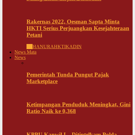
Rakernas 2022, Oesman Sapta Minta
HKTI Serius Perjuangkan Kesejahteraan
Petani
All
HANURA
HKTI
KADIN
News Mata
News
Pemerintah Tunda Pungut Pajak
Marketplace
Ketimpangan Penduduk Meningkat, Gini
Ratio Naik ke 0,368
KPPU Kanwil I – Ditintelkam Polda