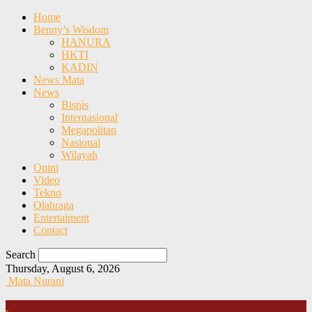
Home
Benny’s Wisdom
HANURA
HKTI
KADIN
News Mata
News
Bisnis
Internasional
Megapolitan
Nasional
Wilayah
Opini
Video
Tekno
Olahraga
Entertaiment
Contact
Search
Thursday, August 6, 2026
Mata Nurani