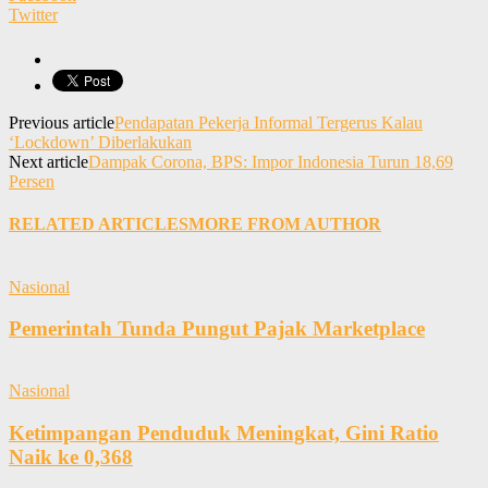
Twitter
Previous article
Pendapatan Pekerja Informal Tergerus Kalau
‘Lockdown’ Diberlakukan
Next article
Dampak Corona, BPS: Impor Indonesia Turun 18,69
Persen
RELATED ARTICLES
MORE FROM AUTHOR
Nasional
Pemerintah Tunda Pungut Pajak Marketplace
Nasional
Ketimpangan Penduduk Meningkat, Gini Ratio
Naik ke 0,368