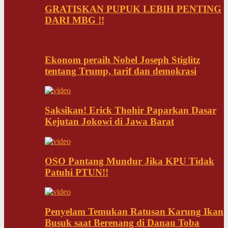
GRATISKAN PUPUK LEBIH PENTING
DARI MBG !!
Ekonom peraih Nobel Joseph Stiglitz
tentang Trump, tarif dan demokrasi
Saksikan! Erick Thohir Paparkan Dasar
Kejutan Jokowi di Jawa Barat
OSO Pantang Mundur Jika KPU Tidak
Patuhi PTUN!!
Penyelam Temukan Ratusan Karung Ikan
Busuk saat Berenang di Danau Toba