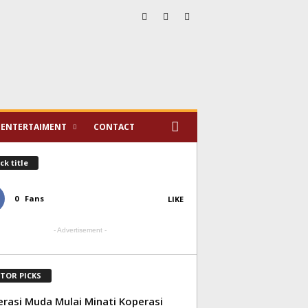
ENTERTAIMENT
CONTACT
ck title
0
Fans
LIKE
- Advertisement -
ITOR PICKS
rasi Muda Mulai Minati Koperasi