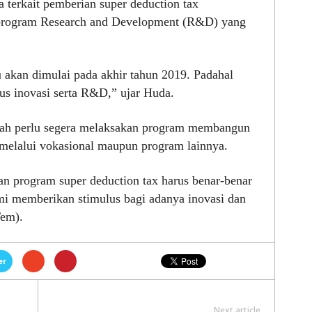
a terkait pemberian super deduction tax
 program Research and Development (R&D) yang
u akan dimulai pada akhir tahun 2019. Padahal
lus inovasi serta R&D,” ujar Huda.
tah perlu segera melaksakan program membangun
 melalui vokasional maupun program lainnya.
an program super deduction tax harus benar-benar
emi memberikan stimulus bagi adanya inovasi dan
Tem).
er
Next article