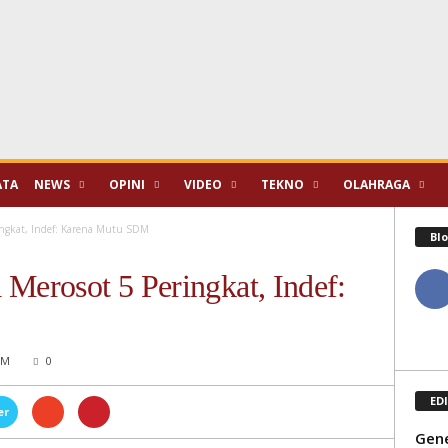
ATA
NEWS
OPINI
VIDEO
TEKNO
OLAHRAGA
ingkat, Indef: Karena Mutu SDM
Blo
 Merosot 5 Peringkat, Indef:
PM
0
ED
er
Gene