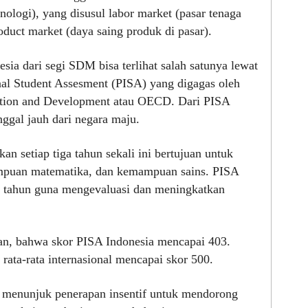
nologi), yang disusul labor market (pasar tenaga
roduct market (daya saing produk di pasar).
ia dari segi SDM bisa terlihat salah satunya lewat
nal Student Assesment (PISA) yang digagas oleh
ation and Development atau OECD. Dari PISA
nggal jauh dari negara maju.
n setiap tiga tahun sekali ini bertujuan untuk
mpuan matematika, dan kemampuan sains. PISA
5 tahun guna mengevaluasi dan meningkatkan
an, bahwa skor PISA Indonesia mencapai 403.
ata-rata internasional mencapai skor 500.
a menunjuk penerapan insentif untuk mendorong