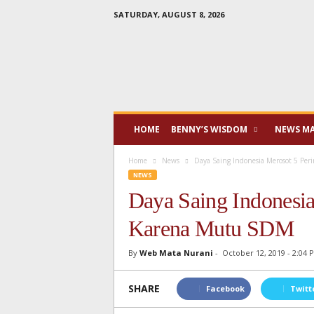
SATURDAY, AUGUST 8, 2026
Mata
Nurani
HOME
BENNY’S WISDOM
NEWS M
Home
News
Daya Saing Indonesia Merosot 5 Per
NEWS
Daya Saing Indonesia
Karena Mutu SDM
By
Web Mata Nurani
-
October 12, 2019 - 2:04 
SHARE
Facebook
Twitt