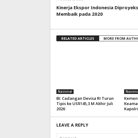
Kinerja Ekspor Indonesia Diproyek
Membaik pada 2020
RELATED ARTICLES
MORE FROM AUTH
Nasional
Nasiona
BI: Cadangan Devisa RI Turun
Kemenk
Tipis ke US$145,3 M Akhir Juli
Keaman
2026
Kapolr
LEAVE A REPLY