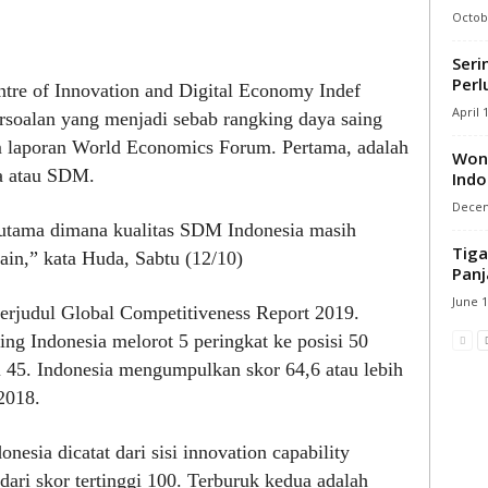
Octobe
Seri
Perl
ntre of Innovation and Digital Economy Indef
April 
soalan yang menjadi sebab rangking daya saing
m laporan World Economics Forum. Pertama, adalah
Wong
a atau SDM.
Indo
Decem
utama dimana kualitas SDM Indonesia masih
Tiga
ain,” kata Huda, Sabtu (12/10)
Panj
June 1
erjudul Global Competitiveness Report 2019.
ng Indonesia melorot 5 peringkat ke posisi 50
i 45. Indonesia mengumpulkan skor 64,6 atau lebih
2018.
nesia dicatat dari sisi innovation capability
dari skor tertinggi 100. Terburuk kedua adalah