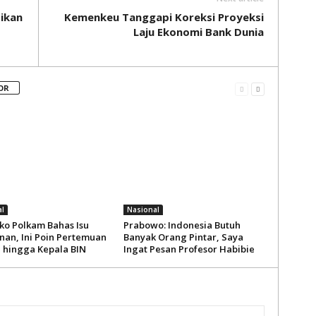
sikan
Kemenkeu Tanggapi Koreksi Proyeksi
Laju Ekonomi Bank Dunia
OR
l
Nasional
o Polkam Bahas Isu
Prabowo: Indonesia Butuh
an, Ini Poin Pertemuan
Banyak Orang Pintar, Saya
i hingga Kepala BIN
Ingat Pesan Profesor Habibie