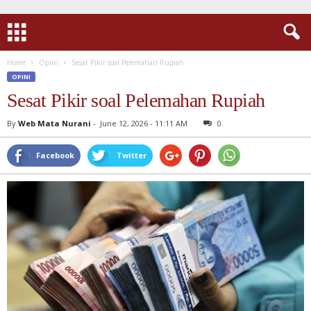
Home
Opini
Sesat Pikir soal Pelemahan Rupiah
OPINI
Sesat Pikir soal Pelemahan Rupiah
By
Web Mata Nurani
-
June 12, 2026 - 11:11 AM
0
Facebook
Twitter