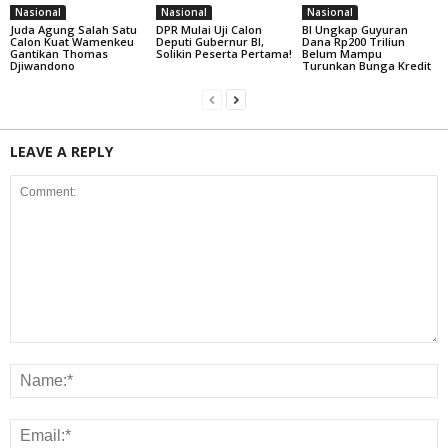
Nasional
Nasional
Nasional
Juda Agung Salah Satu
DPR Mulai Uji Calon
BI Ungkap Guyuran
Calon Kuat Wamenkeu
Deputi Gubernur BI,
Dana Rp200 Triliun
Gantikan Thomas
Solikin Peserta Pertama!
Belum Mampu
Djiwandono
Turunkan Bunga Kredit
LEAVE A REPLY