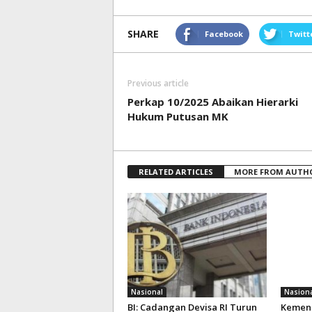
SHARE
Facebook
Twitt
Previous article
Perkap 10/2025 Abaikan Hierarki
Hukum Putusan MK
RELATED ARTICLES
MORE FROM AUTH
Nasional
Nasiona
BI: Cadangan Devisa RI Turun
Kemenk