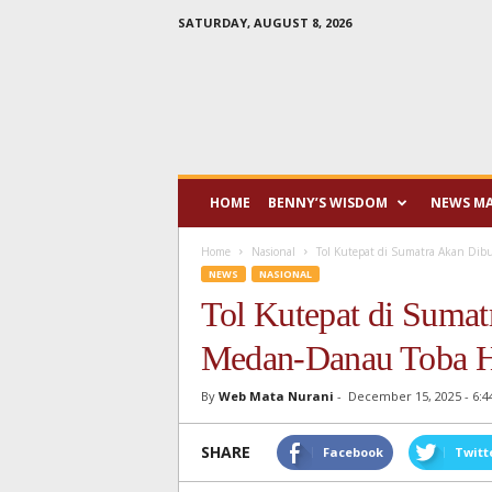
SATURDAY, AUGUST 8, 2026
Mata
Nurani
HOME
BENNY’S WISDOM
NEWS M
Home
Nasional
Tol Kutepat di Sumatra Akan Dibu
NEWS
NASIONAL
Tol Kutepat di Sumat
Medan-Danau Toba H
By
Web Mata Nurani
-
December 15, 2025 - 6:4
SHARE
Facebook
Twitt