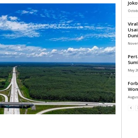
Joko
Octobe
Vira
Usai
Duni
Novem
Pert
Sumb
May 20
Forb
Wome
August