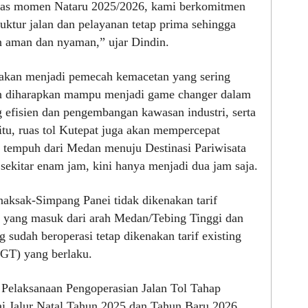
tas momen Nataru 2025/2026, kami berkomitmen
ruktur jalan dan pelayanan tetap prima sehingga
n aman dan nyaman,” ujar Dindin.
 akan menjadi pemecah kemacetan yang sering
dan diharapkan mampu menjadi game changer dalam
 efisien dan pengembangan kawasan industri, serta
 itu, ruas tol Kutepat juga akan mempercepat
 tempuh dari Medan menuju Destinasi Pariwisata
sekitar enam jam, kini hanya menjadi dua jam saja.
aksak-Simpang Panei tidak dikenakan tarif
yang masuk dari arah Medan/Tebing Tinggi dan
 sudah beroperasi tetap dikenakan tarif existing
(GT) yang berlaku.
t Pelaksanaan Pengoperasian Jalan Tol Tahap
ai Jalur Natal Tahun 2025 dan Tahun Baru 2026