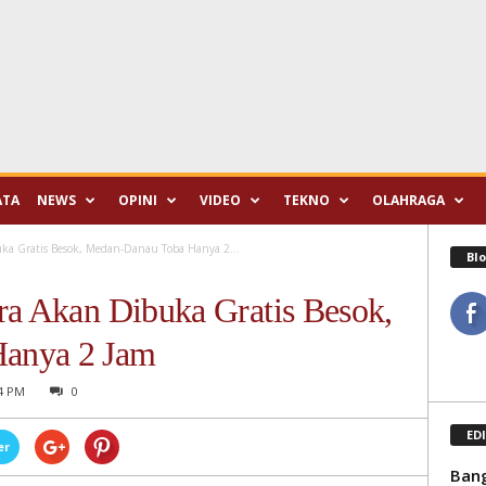
ATA
NEWS
OPINI
VIDEO
TEKNO
OLAHRAGA
ka Gratis Besok, Medan-Danau Toba Hanya 2...
Blo
ra Akan Dibuka Gratis Besok,
anya 2 Jam
4 PM
0
ED
er
Bang