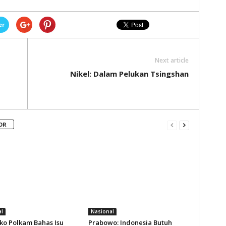
er
Next article
Nikel: Dalam Pelukan Tsingshan
OR
l
Nasional
o Polkam Bahas Isu
Prabowo: Indonesia Butuh