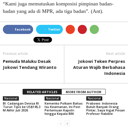
“Kami juga memutuskan komposisi pimpinan badan-
badan yang ada di MPR, ada tiga badan”. (Ant).
Facebook
Twitter
Previous article
Next article
Pemuda Maluku Desak
Jokowi Teken Perpres
Jokowi Tendang Wiranto
Aturan Wajib Berbahasa
Indonesia
RELATED ARTICLES
MORE FROM AUTHOR
Nasional
Nasional
Nasional
BI: Cadangan Devisa RI
Kemenko Polkam Bahas
Prabowo: Indonesia
Turun Tipis ke US$145,3
Isu Keamanan, Ini Poin
Butuh Banyak Orang
M Akhir Juli 2026
Pertemuan Kapolri
Pintar, Saya Ingat Pesan
hingga Kepala BIN
Profesor Habibie