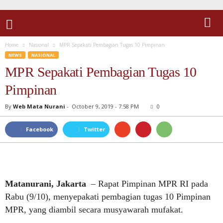
Home
Nasional
MPR Sepakati Pembagian Tugas 10 Pimpinan
NEWS
NASIONAL
MPR Sepakati Pembagian Tugas 10
Pimpinan
By
Web Mata Nurani
-
October 9, 2019 - 7:58 PM
0
Facebook
Twitter
Matanurani, Jakarta
– Rapat Pimpinan MPR RI pada
Rabu (9/10), menyepakati pembagian tugas 10 Pimpinan
MPR, yang diambil secara musyawarah mufakat.