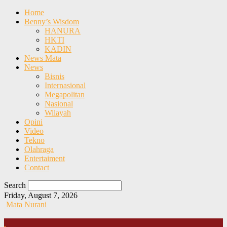
Home
Benny’s Wisdom
HANURA
HKTI
KADIN
News Mata
News
Bisnis
Internasional
Megapolitan
Nasional
Wilayah
Opini
Video
Tekno
Olahraga
Entertaiment
Contact
Search
Friday, August 7, 2026
Mata Nurani