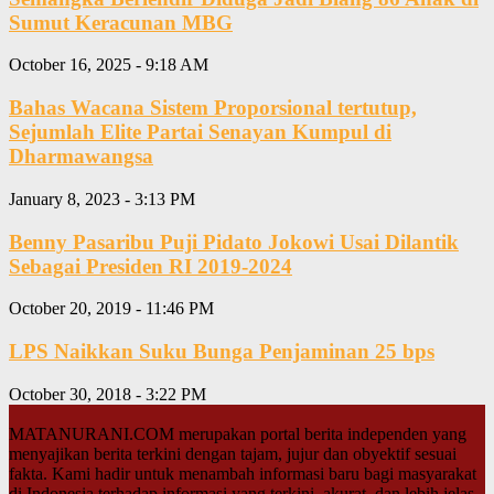
Sumut Keracunan MBG
October 16, 2025 - 9:18 AM
Bahas Wacana Sistem Proporsional tertutup,
Sejumlah Elite Partai Senayan Kumpul di
Dharmawangsa
January 8, 2023 - 3:13 PM
Benny Pasaribu Puji Pidato Jokowi Usai Dilantik
Sebagai Presiden RI 2019-2024
October 20, 2019 - 11:46 PM
LPS Naikkan Suku Bunga Penjaminan 25 bps
October 30, 2018 - 3:22 PM
MATANURANI.COM merupakan portal berita independen yang
menyajikan berita terkini dengan tajam, jujur dan obyektif sesuai
fakta. Kami hadir untuk menambah informasi baru bagi masyarakat
di Indonesia terhadap informasi yang terkini, akurat, dan lebih jelas.