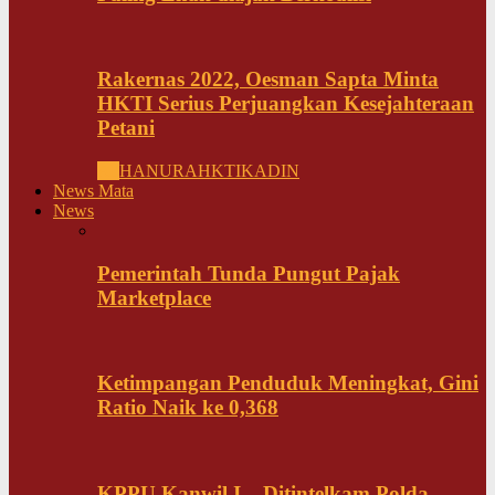
Rakernas 2022, Oesman Sapta Minta
HKTI Serius Perjuangkan Kesejahteraan
Petani
All
HANURA
HKTI
KADIN
News Mata
News
Pemerintah Tunda Pungut Pajak
Marketplace
Ketimpangan Penduduk Meningkat, Gini
Ratio Naik ke 0,368
KPPU Kanwil I – Ditintelkam Polda