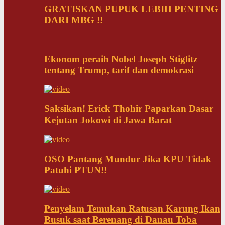
GRATISKAN PUPUK LEBIH PENTING
DARI MBG !!
Ekonom peraih Nobel Joseph Stiglitz
tentang Trump, tarif dan demokrasi
Saksikan! Erick Thohir Paparkan Dasar
Kejutan Jokowi di Jawa Barat
OSO Pantang Mundur Jika KPU Tidak
Patuhi PTUN!!
Penyelam Temukan Ratusan Karung Ikan
Busuk saat Berenang di Danau Toba