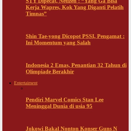
STY Dipecat, Netizen : “Yang Ga Bisa
Kerja Wapres, Kok Yang Diganti Pelatih
Timnas”
Shin Tae-yong Dicopot PSSI, Pengamat :
Ini Momentum yang Salah
Indonesia 2 Emas, Penantian 32 Tahun di
Olimpiade Berakhir
Entertaiment
Pendiri Marvel Comics Stan Lee
Meninggal Dunia di usia 95
Jokowi Bakal Nonton Konser Guns N