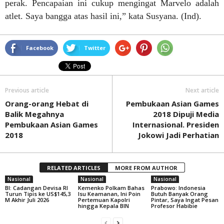
perak. Pencapaian ini cukup mengingat Marvelo adalah
atlet. Saya bangga atas hasil ini,” kata Susyana. (Ind).
Facebook
Twitter
Previous article
Next article
Orang-orang Hebat di
Pembukaan Asian Games
Balik Megahnya
2018 Dipuji Media
Pembukaan Asian Games
Internasional. Presiden
2018
Jokowi Jadi Perhatian
RELATED ARTICLES
MORE FROM AUTHOR
Nasional
Nasional
Nasional
BI: Cadangan Devisa RI
Kemenko Polkam Bahas
Prabowo: Indonesia
Turun Tipis ke US$145,3
Isu Keamanan, Ini Poin
Butuh Banyak Orang
M Akhir Juli 2026
Pertemuan Kapolri
Pintar, Saya Ingat Pesan
hingga Kepala BIN
Profesor Habibie