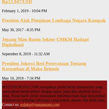
Rp13.947/USD
February 1, 2019 - 10:04 PM
Presiden Ajak Pimpinan Lembaga Negara Kompak
May 30, 2017 - 8:35 PM
Jepang Mau Bantu Sektor UMKM Hadapi
Digitalisasi
September 8, 2019 - 11:32 AM
Presiden Jokowi Beri Pernyataan Tentang
Kerusuhan di Mako Brimob
May 10, 2018 - 7:34 PM
MATANURANI.COM merupakan portal berita independen yang
menyajikan berita terkini dengan tajam, jujur dan obyektif sesuai
fakta. Kami hadir untuk menambah informasi baru bagi masyarakat
di Indonesia terhadap informasi yang terkini, akurat, dan lebih jelas.
Contact us:
redaksi@matanurani.com
LATEST NEWS