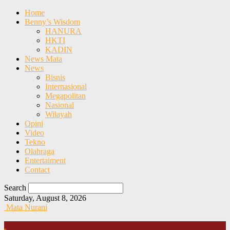
Home
Benny’s Wisdom
HANURA
HKTI
KADIN
News Mata
News
Bisnis
Internasional
Megapolitan
Nasional
Wilayah
Opini
Video
Tekno
Olahraga
Entertaiment
Contact
Search
Saturday, August 8, 2026
Mata Nurani