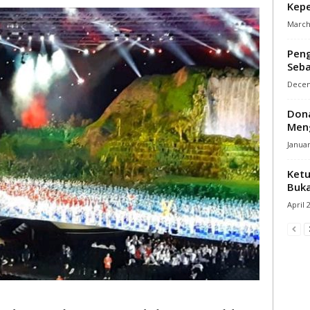
Kepe
March 
Peng
Seba
Decem
Dona
Meng
Januar
Ketu
Buka
April 