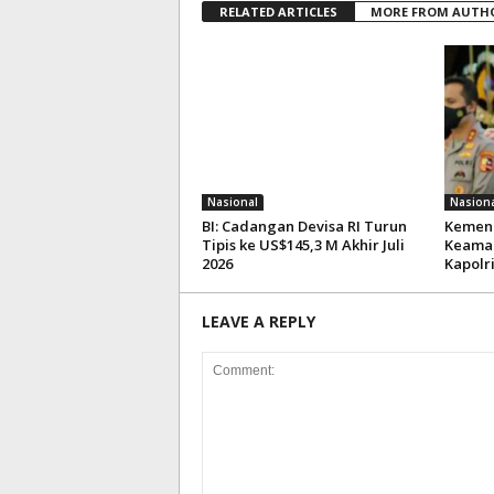
RELATED ARTICLES
MORE FROM AUTH
Nasional
Nasiona
BI: Cadangan Devisa RI Turun
Kemenk
Tipis ke US$145,3 M Akhir Juli
Keaman
2026
Kapolr
LEAVE A REPLY