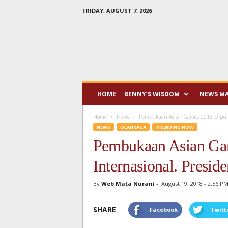
FRIDAY, AUGUST 7, 2026
Mata
Nurani
HOME
BENNY’S WISDOM
NEWS M
Home
News
Pembukaan Asian Games 2018 Dipuji M
NEWS
OLAHRAGA
TRENDING NOW
Pembukaan Asian Ga
Internasional. Presid
By
Web Mata Nurani
-
August 19, 2018 - 2:56 P
SHARE
Facebook
Twitt