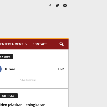
ENTERTAIMENT
CONTACT
ck title
0
Fans
LIKE
- Advertisement -
ITOR PICKS
iden Jelaskan Peningkatan