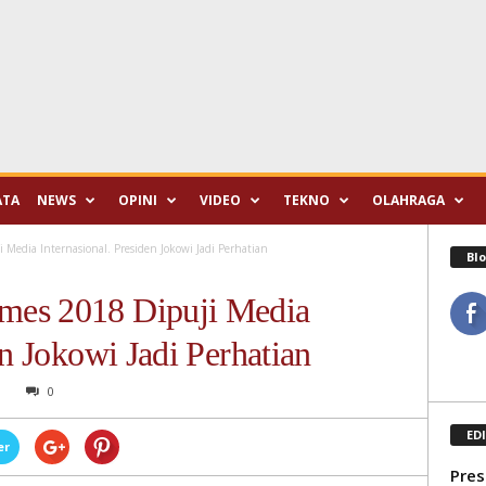
ATA
NEWS
OPINI
VIDEO
TEKNO
OLAHRAGA
edia Internasional. Presiden Jokowi Jadi Perhatian
Blo
mes 2018 Dipuji Media
en Jokowi Jadi Perhatian
M
0
ED
er
Pres