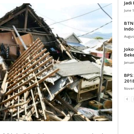
Jadi
June 1
BTN 
Indo
August
Joko
Beke
Januar
BPS:
201
Novem