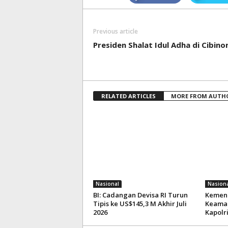
Previous article
Presiden Shalat Idul Adha di Cibino
RELATED ARTICLES
MORE FROM AUTH
Nasional
Nasiona
BI: Cadangan Devisa RI Turun
Kemenk
Tipis ke US$145,3 M Akhir Juli
Keaman
2026
Kapolr