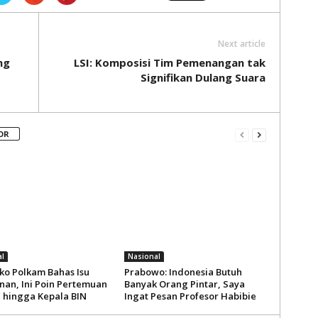
Next article
ng
LSI: Komposisi Tim Pemenangan tak
Signifikan Dulang Suara
OR
l
Nasional
o Polkam Bahas Isu
Prabowo: Indonesia Butuh
an, Ini Poin Pertemuan
Banyak Orang Pintar, Saya
i hingga Kepala BIN
Ingat Pesan Profesor Habibie