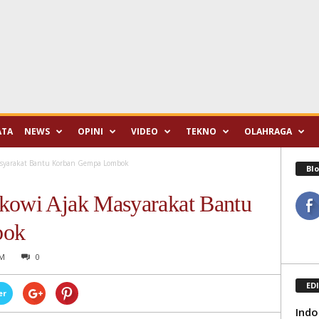
ATA
NEWS
OPINI
VIDEO
TEKNO
OLAHRAGA
asyarakat Bantu Korban Gempa Lombok
Blo
okowi Ajak Masyarakat Bantu
bok
PM
0
ED
er
Ind