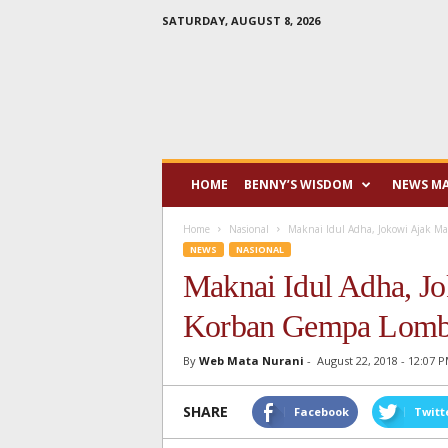
SATURDAY, AUGUST 8, 2026
Mata
Nurani
HOME
BENNY’S WISDOM
NEWS M
Home
Nasional
Maknai Idul Adha, Jokowi Ajak M
NEWS
NASIONAL
Maknai Idul Adha, J
Korban Gempa Lom
By
Web Mata Nurani
-
August 22, 2018 - 12:07 
SHARE
Facebook
Twitt