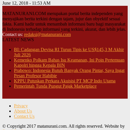
June 12, 2018 - 11:53 AM
MATANURANI.COM merupakan portal berita independen yang
menyajikan berita terkini dengan tajam, jujur dan obyektif sesuai
fakta. Kami hadir untuk menambah informasi baru bagi masyarakat
di Indonesia terhadap informasi yang terkini, akurat, dan lebih jelas.
Contact us:
redaksi@matanurani.com
LATEST NEWS
BI: Cadangan Devisa RI Turun Tipis ke US$145,3 M Akhir
Juli 2026
Kemenko Polkam Bahas Isu Keamanan, Ini Poin Pertemuan
Kapolri hingga Kepala BIN
Prabowo: Indonesia Butuh Banyak Orang Pintar, Saya Ingat
Pesan Profesor Habibie
KPPU Putuskan Perkara Akuisisi PT MCP Indo Utama
Pemerintah Tunda Pungut Pajak Marketplace
Privacy
About Us
Contact Us
© Copyright 2017 matanurani.com. All rights reserved. Website by