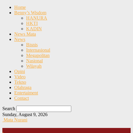
Home
Benny’s Wisdom
HANURA
HKTI
KADIN
News Mata
News
Bisnis
Internasional
Megapolitan
Nasional
Wilayah
Opini
Video
Tekno
Olahraga
Entertaiment
Contact
Search
Sunday, August 9, 2026
Mata Nurani