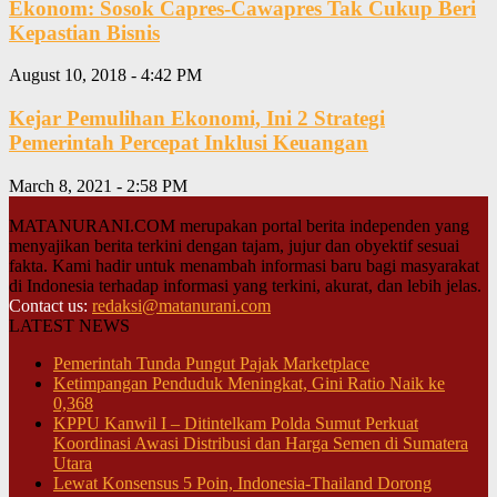
Ekonom: Sosok Capres-Cawapres Tak Cukup Beri
Kepastian Bisnis
August 10, 2018 - 4:42 PM
Kejar Pemulihan Ekonomi, Ini 2 Strategi
Pemerintah Percepat Inklusi Keuangan
March 8, 2021 - 2:58 PM
MATANURANI.COM merupakan portal berita independen yang
menyajikan berita terkini dengan tajam, jujur dan obyektif sesuai
fakta. Kami hadir untuk menambah informasi baru bagi masyarakat
di Indonesia terhadap informasi yang terkini, akurat, dan lebih jelas.
Contact us:
redaksi@matanurani.com
LATEST NEWS
Pemerintah Tunda Pungut Pajak Marketplace
Ketimpangan Penduduk Meningkat, Gini Ratio Naik ke
0,368
KPPU Kanwil I – Ditintelkam Polda Sumut Perkuat
Koordinasi Awasi Distribusi dan Harga Semen di Sumatera
Utara
Lewat Konsensus 5 Poin, Indonesia-Thailand Dorong