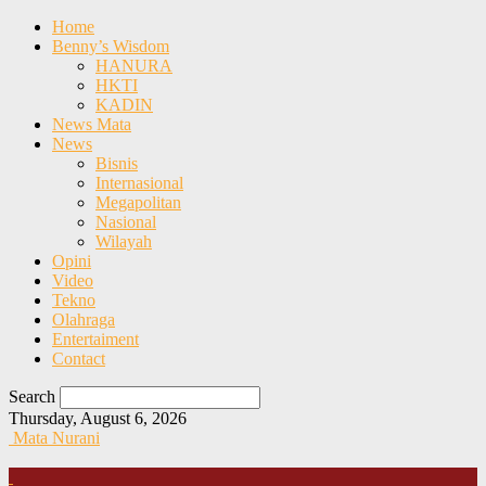
Home
Benny’s Wisdom
HANURA
HKTI
KADIN
News Mata
News
Bisnis
Internasional
Megapolitan
Nasional
Wilayah
Opini
Video
Tekno
Olahraga
Entertaiment
Contact
Search
Thursday, August 6, 2026
Mata Nurani