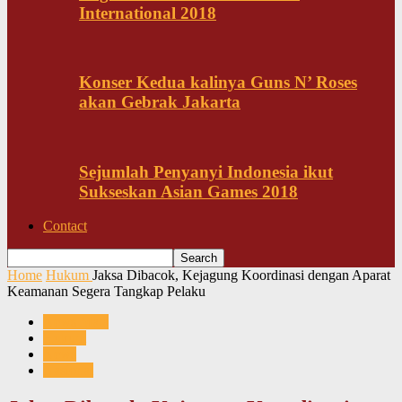
International 2018
Konser Kedua kalinya Guns N’ Roses
akan Gebrak Jakarta
Sejumlah Penyanyi Indonesia ikut
Sukseskan Asian Games 2018
Contact
Home
Hukum
Jaksa Dibacok, Kejagung Koordinasi dengan Aparat
Keamanan Segera Tangkap Pelaku
News Mata
Hukum
News
Nasional