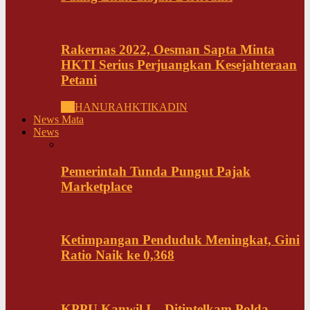
Rakernas 2022, Oesman Sapta Minta
HKTI Serius Perjuangkan Kesejahteraan
Petani
All
HANURA
HKTI
KADIN
News Mata
News
Pemerintah Tunda Pungut Pajak
Marketplace
Ketimpangan Penduduk Meningkat, Gini
Ratio Naik ke 0,368
KPPU Kanwil I – Ditintelkam Polda