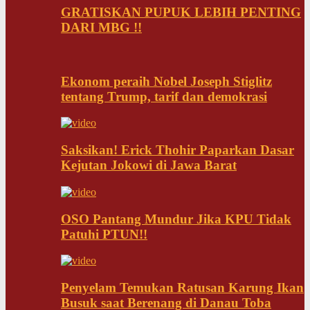
GRATISKAN PUPUK LEBIH PENTING
DARI MBG !!
Ekonom peraih Nobel Joseph Stiglitz
tentang Trump, tarif dan demokrasi
Saksikan! Erick Thohir Paparkan Dasar
Kejutan Jokowi di Jawa Barat
OSO Pantang Mundur Jika KPU Tidak
Patuhi PTUN!!
Penyelam Temukan Ratusan Karung Ikan
Busuk saat Berenang di Danau Toba