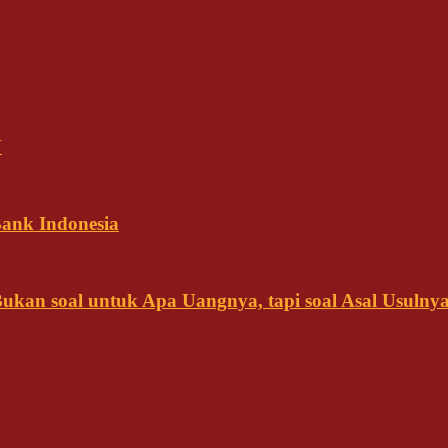
N
ank Indonesia
kan soal untuk Apa Uangnya, tapi soal Asal Usulny