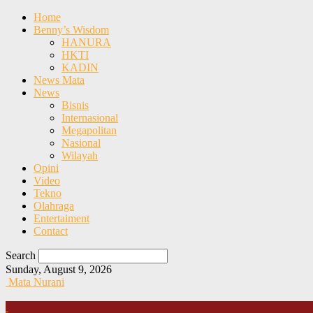
Home
Benny’s Wisdom
HANURA
HKTI
KADIN
News Mata
News
Bisnis
Internasional
Megapolitan
Nasional
Wilayah
Opini
Video
Tekno
Olahraga
Entertaiment
Contact
Search
Sunday, August 9, 2026
Mata Nurani