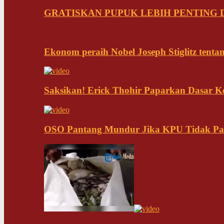
GRATISKAN PUPUK LEBIH PENTING D
Ekonom peraih Nobel Joseph Stiglitz tenta
Saksikan! Erick Thohir Paparkan Dasar K
OSO Pantang Mundur Jika KPU Tidak Pa