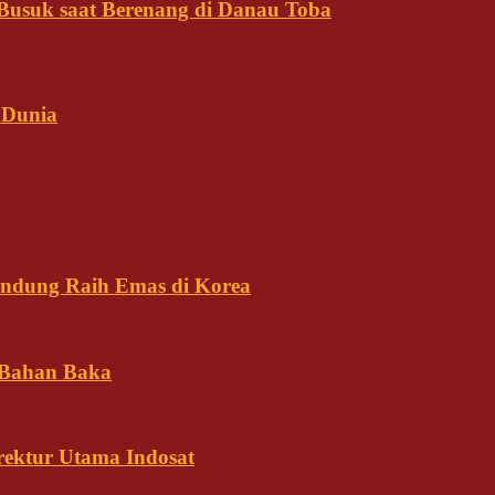
usuk saat Berenang di Danau Toba
 Dunia
andung Raih Emas di Korea
 Bahan Baka
rektur Utama Indosat