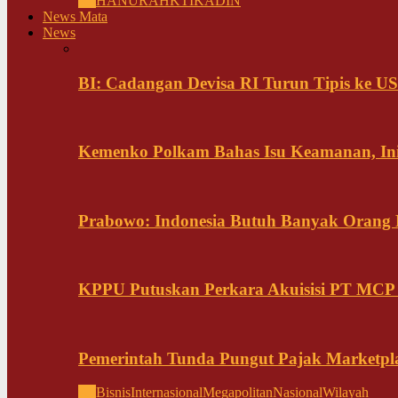
All
HANURA
HKTI
KADIN
News Mata
News
BI: Cadangan Devisa RI Turun Tipis ke US
Kemenko Polkam Bahas Isu Keamanan, Ini
Prabowo: Indonesia Butuh Banyak Orang Pi
KPPU Putuskan Perkara Akuisisi PT MCP
Pemerintah Tunda Pungut Pajak Marketpl
All
Bisnis
Internasional
Megapolitan
Nasional
Wilayah