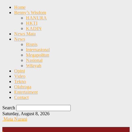
Home
Benny’s Wisdom
HANURA
HKTI
KADIN
News Mata
News
Bisnis
Internasional
Megapolitan
Nasional
Wilayah
Opini
Video
Tekno
Olahraga
Entertaiment
Contact
Search
Saturday, August 8, 2026
Mata Nurani