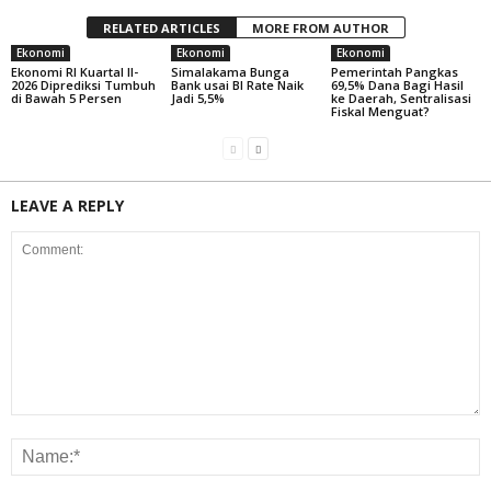
RELATED ARTICLES
MORE FROM AUTHOR
Ekonomi
Ekonomi
Ekonomi
Ekonomi RI Kuartal II-
Simalakama Bunga
Pemerintah Pangkas
2026 Diprediksi Tumbuh
Bank usai BI Rate Naik
69,5% Dana Bagi Hasil
di Bawah 5 Persen
Jadi 5,5%
ke Daerah, Sentralisasi
Fiskal Menguat?
LEAVE A REPLY