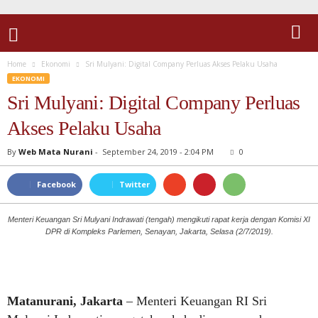
Home
Ekonomi
Sri Mulyani: Digital Company Perluas Akses Pelaku Usaha
EKONOMI
Sri Mulyani: Digital Company Perluas
Akses Pelaku Usaha
By
Web Mata Nurani
-
September 24, 2019 - 2:04 PM
0
Facebook
Twitter
Menteri Keuangan Sri Mulyani Indrawati (tengah) mengikuti rapat kerja dengan Komisi XI
DPR di Kompleks Parlemen, Senayan, Jakarta, Selasa (2/7/2019).
Matanurani, Jakarta
– Menteri Keuangan RI Sri