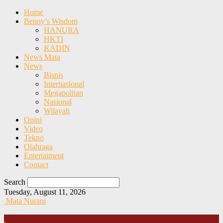
Home
Benny’s Wisdom
HANURA
HKTI
KADIN
News Mata
News
Bisnis
Internasional
Megapolitan
Nasional
Wilayah
Opini
Video
Tekno
Olahraga
Entertaiment
Contact
Search
Tuesday, August 11, 2026
Mata Nurani