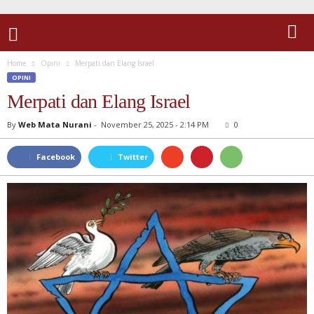
Home
Opini
Merpati dan Elang Israel
OPINI
Merpati dan Elang Israel
By
Web Mata Nurani
-
November 25, 2025 - 2:14 PM
0
Facebook
Twitter