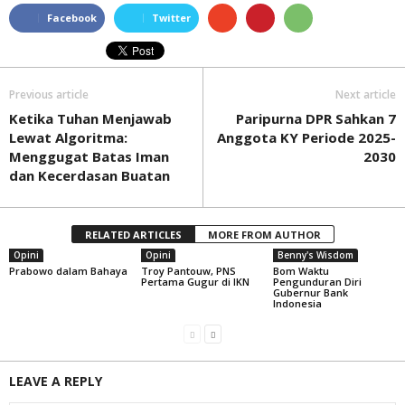
Facebook
Twitter
Previous article
Next article
Ketika Tuhan Menjawab
Paripurna DPR Sahkan 7
Lewat Algoritma:
Anggota KY Periode 2025-
Menggugat Batas Iman
2030
dan Kecerdasan Buatan
RELATED ARTICLES
MORE FROM AUTHOR
Opini
Opini
Benny's Wisdom
Prabowo dalam Bahaya
Troy Pantouw, PNS
Bom Waktu
Pertama Gugur di IKN
Pengunduran Diri
Gubernur Bank
Indonesia
LEAVE A REPLY