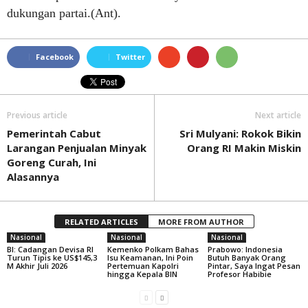
dukungan partai.(Ant).
Facebook
Twitter
Previous article
Next article
Pemerintah Cabut
Sri Mulyani: Rokok Bikin
Larangan Penjualan Minyak
Orang RI Makin Miskin
Goreng Curah, Ini
Alasannya
RELATED ARTICLES
MORE FROM AUTHOR
Nasional
Nasional
Nasional
BI: Cadangan Devisa RI
Kemenko Polkam Bahas
Prabowo: Indonesia
Turun Tipis ke US$145,3
Isu Keamanan, Ini Poin
Butuh Banyak Orang
M Akhir Juli 2026
Pertemuan Kapolri
Pintar, Saya Ingat Pesan
hingga Kepala BIN
Profesor Habibie