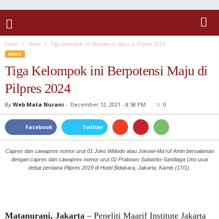
Home
News
Tiga Kelompok ini Berpotensi Maju di Pilpres 2024
NEWS
Tiga Kelompok ini Berpotensi Maju di
Pilpres 2024
By
Web Mata Nurani
-
December 12, 2021 - 8:58 PM
0
Facebook
Twitter
Capres dan cawapres nomor urut 01 Joko Widodo atau Jokowi-Ma'ruf Amin bersalaman
dengan capres dan cawapres nomor urut 02 Prabowo Subianto-Sandiaga Uno usai
debat perdana Pilpres 2019 di Hotel Bidakara, Jakarta, Kamis (17/1).
Matanurani, Jakarta
– Peneliti Maarif Institute Jakarta