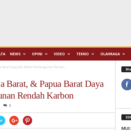
ATA
NEWS
OPINI
VIDEO
TEKNO
OLAHRAGA
ua Barat Daya Jadi Model Pembangunan Rendah...
Blo
a Barat, & Papua Barat Daya
unan Rendah Karbon
0
ED
er
MUI: