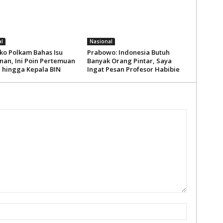
l
Nasional
o Polkam Bahas Isu
Prabowo: Indonesia Butuh
an, Ini Poin Pertemuan
Banyak Orang Pintar, Saya
i hingga Kepala BIN
Ingat Pesan Profesor Habibie