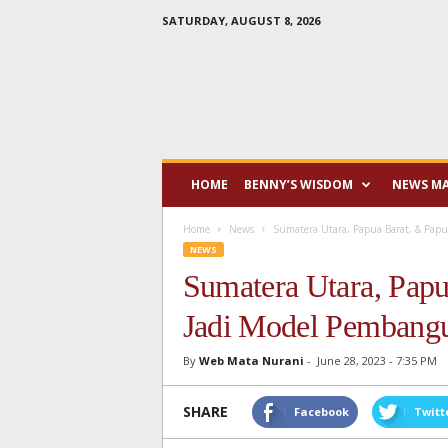
SATURDAY, AUGUST 8, 2026
Mata
Nurani
HOME
BENNY’S WISDOM
NEWS M
Home
News
Sumatera Utara, Papua Barat, & Pap
NEWS
Sumatera Utara, Papu
Jadi Model Pembang
By
Web Mata Nurani
-
June 28, 2023 - 7:35 PM
SHARE
Facebook
Twitt