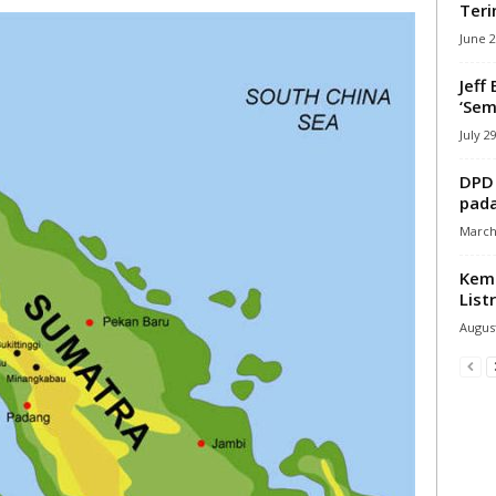
Teri
June 2
Jeff
‘Sem
July 2
DPD 
pada
March 
Keme
Listr
August