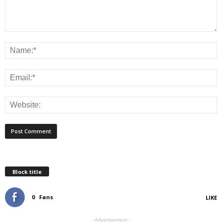
Block title
0
Fans
LIKE
- Advertisement -