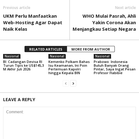
Previous article
Next article
UKM Perlu Manfaatkan
WHO Mulai Pasrah, Ahli
Web-Hosting Agar Dapat
Yakin Corona Akan
Naik Kelas
Menjangkau Setiap Negara
RELATED ARTICLES
MORE FROM AUTHOR
Nasional
Nasional
Nasional
BI: Cadangan Devisa RI
Kemenko Polkam Bahas
Prabowo: Indonesia
Turun Tipis ke US$145,3
Isu Keamanan, Ini Poin
Butuh Banyak Orang
M Akhir Juli 2026
Pertemuan Kapolri
Pintar, Saya Ingat Pesan
hingga Kepala BIN
Profesor Habibie
LEAVE A REPLY