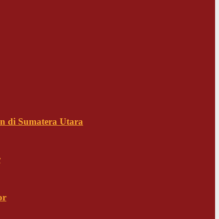
n di Sumatera Utara
r
or