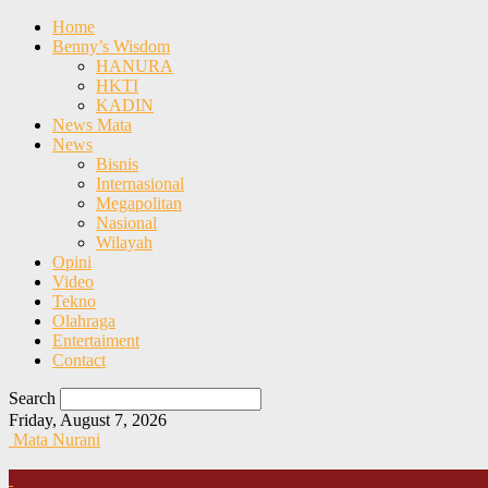
Home
Benny’s Wisdom
HANURA
HKTI
KADIN
News Mata
News
Bisnis
Internasional
Megapolitan
Nasional
Wilayah
Opini
Video
Tekno
Olahraga
Entertaiment
Contact
Search
Friday, August 7, 2026
Mata Nurani