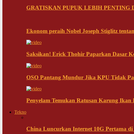
GRATISKAN PUPUK LEBIH PENTING D
Ekonom peraih Nobel Joseph Stiglitz tenta
Saksikan! Erick Thohir Paparkan Dasar K
OSO Pantang Mundur Jika KPU Tidak Pa
Penyelam Temukan Ratusan Karung Ikan B
Tekno
China Luncurkan Internet 10G Pertama di