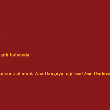
N
ank Indonesia
kan soal untuk Apa Uangnya, tapi soal Asal Usulny