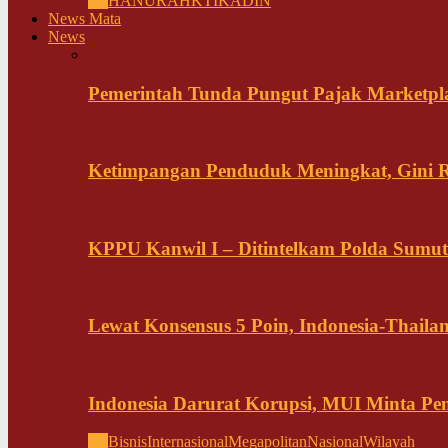
All
HANURA
HKTI
KADIN
News Mata
News
Pemerintah Tunda Pungut Pajak Marketpl
Ketimpangan Penduduk Meningkat, Gini Ra
KPPU Kanwil I – Ditintelkam Polda Sumut 
Lewat Konsensus 5 Poin, Indonesia-Thai
Indonesia Darurat Korupsi, MUI Minta P
All
Bisnis
Internasional
Megapolitan
Nasional
Wilayah