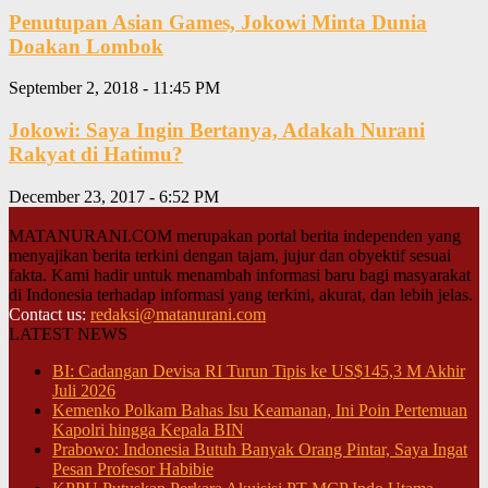
Penutupan Asian Games, Jokowi Minta Dunia
Doakan Lombok
September 2, 2018 - 11:45 PM
Jokowi: Saya Ingin Bertanya, Adakah Nurani
Rakyat di Hatimu?
December 23, 2017 - 6:52 PM
MATANURANI.COM merupakan portal berita independen yang
menyajikan berita terkini dengan tajam, jujur dan obyektif sesuai
fakta. Kami hadir untuk menambah informasi baru bagi masyarakat
di Indonesia terhadap informasi yang terkini, akurat, dan lebih jelas.
Contact us:
redaksi@matanurani.com
LATEST NEWS
BI: Cadangan Devisa RI Turun Tipis ke US$145,3 M Akhir
Juli 2026
Kemenko Polkam Bahas Isu Keamanan, Ini Poin Pertemuan
Kapolri hingga Kepala BIN
Prabowo: Indonesia Butuh Banyak Orang Pintar, Saya Ingat
Pesan Profesor Habibie