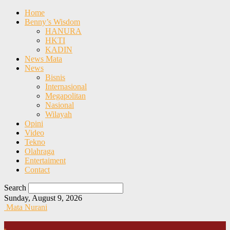
Home
Benny’s Wisdom
HANURA
HKTI
KADIN
News Mata
News
Bisnis
Internasional
Megapolitan
Nasional
Wilayah
Opini
Video
Tekno
Olahraga
Entertaiment
Contact
Search
Sunday, August 9, 2026
Mata Nurani