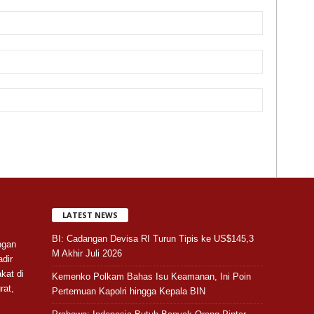
LATEST NEWS
BI: Cadangan Devisa RI Turun Tipis ke US$145,3
ngan
M Akhir Juli 2026
adir
kat di
Kemenko Polkam Bahas Isu Keamanan, Ini Poin
rat,
Pertemuan Kapolri hingga Kepala BIN