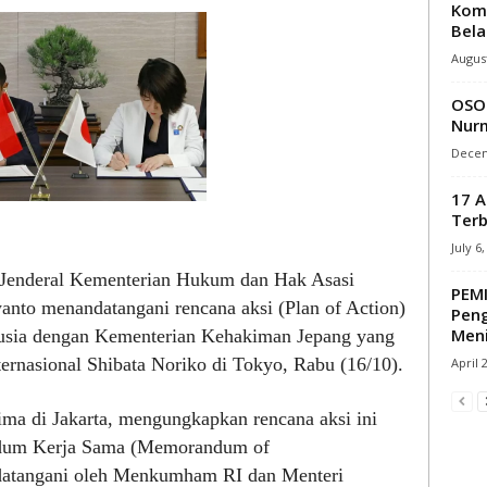
Komi
Bela
August
OSO 
Nurm
Decem
17 A
Terb
July 6
 Jenderal Kementerian Hukum dan Hak Asasi
PEMI
to menandatangani rencana aksi (Plan of Action)
Pen
Meni
nusia dengan Kementerian Kehakiman Jepang yang
ernasional Shibata Noriko di Tokyo, Rabu (16/10).
April 
rima di Jakarta, mengungkapkan rencana aksi ini
andum Kerja Sama (Memorandum of
ndatangani oleh Menkumham RI dan Menteri