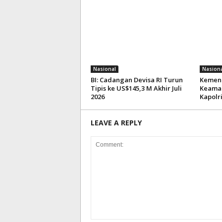
Nasional
Nasiona
BI: Cadangan Devisa RI Turun
Kemenk
Tipis ke US$145,3 M Akhir Juli
Keaman
2026
Kapolr
LEAVE A REPLY