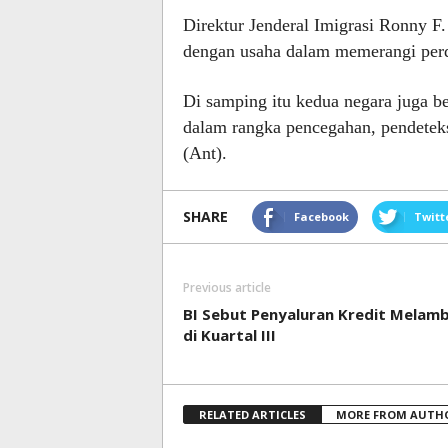
Direktur Jenderal Imigrasi Ronny F
dengan usaha dalam memerangi per
Di samping itu kedua negara juga b
dalam rangka pencegahan, pendeteksi
(Ant).
SHARE
Facebook
Twitt
Previous article
BI Sebut Penyaluran Kredit Melam
di Kuartal III
RELATED ARTICLES
MORE FROM AUTH