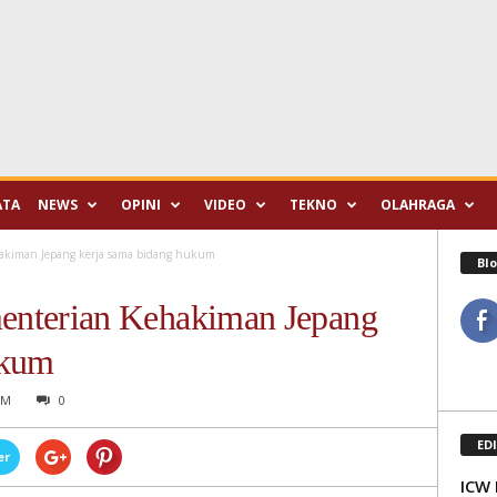
ATA
NEWS
OPINI
VIDEO
TEKNO
OLAHRAGA
iman Jepang kerja sama bidang hukum
Blo
terian Kehakiman Jepang
ukum
PM
0
ED
er
ICW 