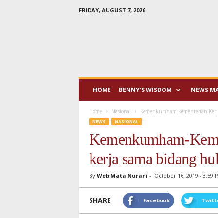
FRIDAY, AUGUST 7, 2026
Mata
Nurani
HOME
BENNY’S WISDOM
NEWS M
Home
Nasional
Kemenkumham-Kementerian Kehak
NEWS
NASIONAL
Kemenkumham-Kemen
kerja sama bidang h
By
Web Mata Nurani
-
October 16, 2019 - 3:59 
SHARE
Facebook
Twitt