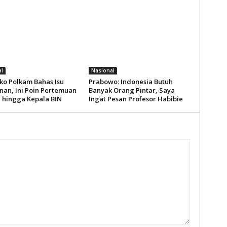
l
Nasional
o Polkam Bahas Isu
Prabowo: Indonesia Butuh
an, Ini Poin Pertemuan
Banyak Orang Pintar, Saya
i hingga Kepala BIN
Ingat Pesan Profesor Habibie