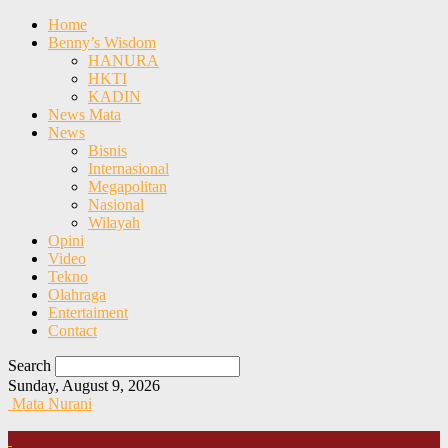
Home
Benny’s Wisdom
HANURA
HKTI
KADIN
News Mata
News
Bisnis
Internasional
Megapolitan
Nasional
Wilayah
Opini
Video
Tekno
Olahraga
Entertaiment
Contact
Search
Sunday, August 9, 2026
Mata Nurani