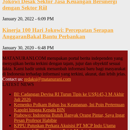
Jokowi Desak Sektor Jasa Keuangan Bersinergi
dengan Sektor Riil
January 20, 2022 - 6:09 PM
Kinerja 100 Hari Jokowi: Percepatan Serapan
AnggaranBakal Bantu Perbankan
January 30, 2020 - 6:48 PM
MATANURANI.COM merupakan portal berita independen yang
menyajikan berita terkini dengan tajam, jujur dan obyektif sesuai
fakta. Kami hadir untuk menambah informasi baru bagi masyarakat
di Indonesia terhadap informasi yang terkini, akurat, dan lebih jelas.
Contact us:
redaksi@matanurani.com
LATEST NEWS
BI: Cadangan Devisa RI Turun Tipis ke US$145,3 M Akhir
Juli 2026
Kemenko Polkam Bahas Isu Keamanan, Ini Poin Pertemuan
Kapolri hingga Kepala BIN
Prabowo: Indonesia Butuh Banyak Orang Pintar, Saya Ingat
Pesan Profesor Habibie
KPPU Putuskan Perkara Akuisisi PT MCP Indo Utama