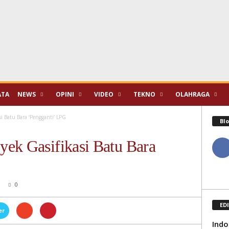
ATA
NEWS
OPINI
VIDEO
TEKNO
OLAHRAGA
i Batu Bara ‘Pengganti’ LPG
Blo
ek Gasifikasi Batu Bara
0
ED
er
Indo