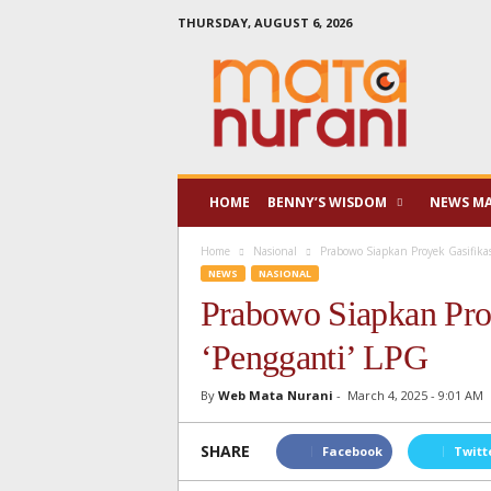
THURSDAY, AUGUST 6, 2026
Mata
Nurani
HOME
BENNY’S WISDOM
NEWS M
Home
Nasional
Prabowo Siapkan Proyek Gasifikas
NEWS
NASIONAL
Prabowo Siapkan Proy
‘Pengganti’ LPG
By
Web Mata Nurani
-
March 4, 2025 - 9:01 AM
SHARE
Facebook
Twitt