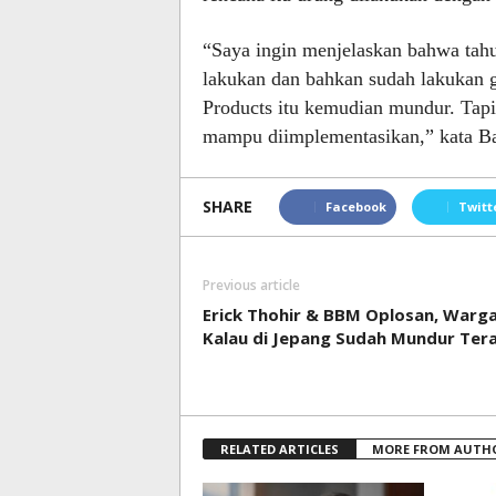
“Saya ingin menjelaskan bahwa tah
lakukan dan bahkan sudah lakukan gr
Products itu kemudian mundur. Tapi 
mampu diimplementasikan,” kata Bah
SHARE
Facebook
Twitt
Previous article
Erick Thohir & BBM Oplosan, Warga
Kalau di Jepang Sudah Mundur Ter
RELATED ARTICLES
MORE FROM AUTH