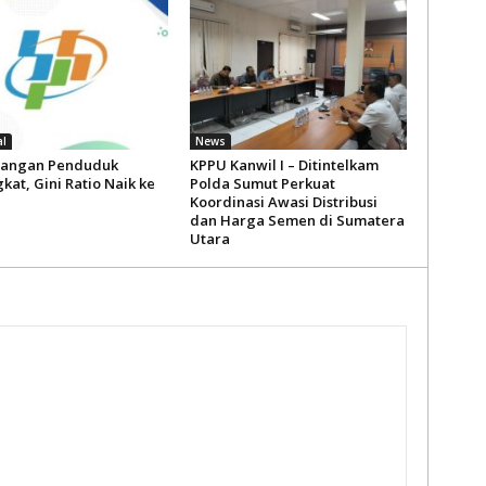
l
News
pangan Penduduk
KPPU Kanwil I – Ditintelkam
at, Gini Ratio Naik ke
Polda Sumut Perkuat
Koordinasi Awasi Distribusi
dan Harga Semen di Sumatera
Utara