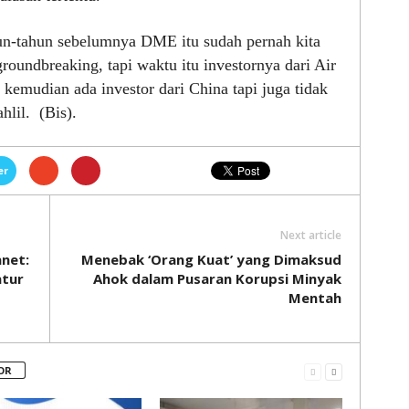
un-tahun sebelumnya DME itu sudah pernah kita
oundbreaking, tapi waktu itu investornya dari Air
kemudian ada investor dari China tapi juga tidak
lil. (Bis).
er
Next article
net:
Menebak ‘Orang Kuat’ yang Dimaksud
atur
Ahok dalam Pusaran Korupsi Minyak
Mentah
OR