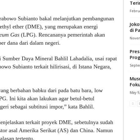
Teri
Februa
 Prabowo Subianto bakal melanjutkan pembangunan
Joko
imethyl ether (DME), yang merupakan energi
di P
leum Gas
(LPG). Rencananya pemerintah akan
Novem
r dana dari dalam negeri.
Pres
Prog
i Sumber Daya Mineral Bahlil Lahadalia, usai rapat
Septe
owo Subianto terkait hilirisasi, di Istana Negara,
Mus
Foku
g berbahan babku dari pada batu bara, low
May 9,
LPG. Ini kita akan lakukan agar betul-betul
ri sebagai subtitusi impor,” kata Bahlil.
enjelaskan terkait proyek DME, sebetulnya sudah
stor asal Amerika Serikat (AS) dan China. Namun
lasan tertentu.