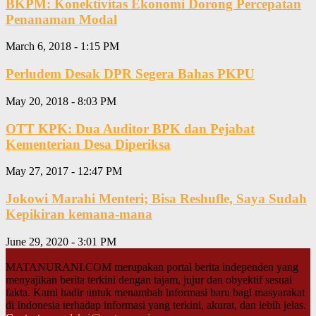
BKPM: Konektivitas Ekonomi Dorong Percepatan
Penanaman Modal
March 6, 2018 - 1:15 PM
Perludem Desak DPR Segera Bahas PKPU
May 20, 2018 - 8:03 PM
OTT KPK: Dua Auditor BPK dan Pejabat
Kementerian Desa Diperiksa
May 27, 2017 - 12:47 PM
Jokowi Marahi Menteri; Bisa Reshufle, Saya Sudah
Kepikiran kemana-mana
June 29, 2020 - 3:01 PM
MATANURANI.COM merupakan portal berita independen yang
menyajikan berita terkini dengan tajam, jujur dan obyektif sesuai
fakta. Kami hadir untuk menambah informasi baru bagi masyarakat
di Indonesia terhadap informasi yang terkini, akurat, dan lebih jelas.