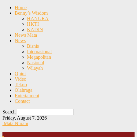
Home
Benny’s Wisdom
HANURA
HKTI
KADIN
News Mata
News
Bisnis
Internasional
Megapolitan
Nasional
Wilayah
Opini
Video
Tekno
Olahraga
Entertaiment
Contact
Search
Friday, August 7, 2026
Mata Nurani