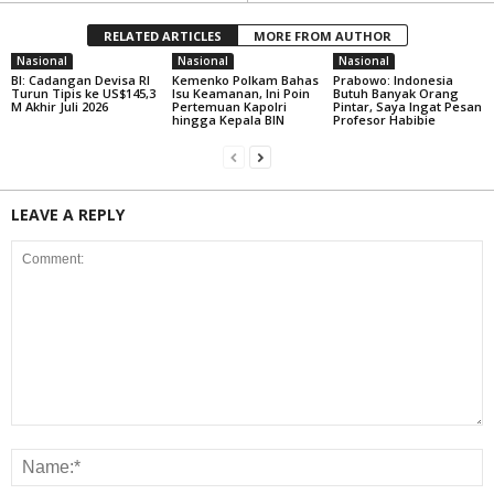
RELATED ARTICLES
MORE FROM AUTHOR
Nasional
Nasional
Nasional
BI: Cadangan Devisa RI
Kemenko Polkam Bahas
Prabowo: Indonesia
Turun Tipis ke US$145,3
Isu Keamanan, Ini Poin
Butuh Banyak Orang
M Akhir Juli 2026
Pertemuan Kapolri
Pintar, Saya Ingat Pesan
hingga Kepala BIN
Profesor Habibie
LEAVE A REPLY