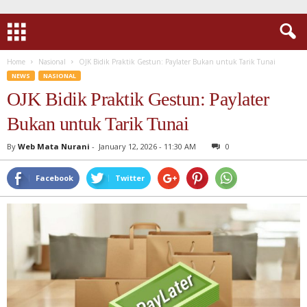
Home
Nasional
OJK Bidik Praktik Gestun: Paylater Bukan untuk Tarik Tunai
NEWS
NASIONAL
OJK Bidik Praktik Gestun: Paylater
Bukan untuk Tarik Tunai
By
Web Mata Nurani
-
January 12, 2026 - 11:30 AM
0
Facebook
Twitter