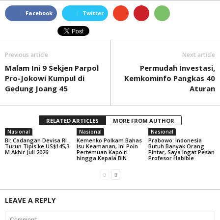
Facebook
Twitter
Previous article
Next article
Malam Ini 9 Sekjen Parpol
Permudah Investasi,
Pro-Jokowi Kumpul di
Kemkominfo Pangkas 40
Gedung Joang 45
Aturan
RELATED ARTICLES
MORE FROM AUTHOR
Nasional
Nasional
Nasional
BI: Cadangan Devisa RI
Kemenko Polkam Bahas
Prabowo: Indonesia
Turun Tipis ke US$145,3
Isu Keamanan, Ini Poin
Butuh Banyak Orang
M Akhir Juli 2026
Pertemuan Kapolri
Pintar, Saya Ingat Pesan
hingga Kepala BIN
Profesor Habibie
LEAVE A REPLY