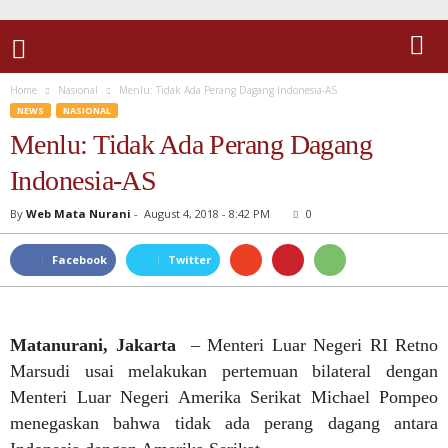
Home
Nasional
Menlu: Tidak Ada Perang Dagang Indonesia-AS
NEWS
NASIONAL
Menlu: Tidak Ada Perang Dagang
Indonesia-AS
By
Web Mata Nurani
-
August 4, 2018 - 8:42 PM
0
Facebook
Twitter
Matanurani, Jakarta
– Menteri Luar Negeri RI Retno
Marsudi usai melakukan pertemuan bilateral dengan
Menteri Luar Negeri Amerika Serikat Michael Pompeo
menegaskan bahwa tidak ada perang dagang antara