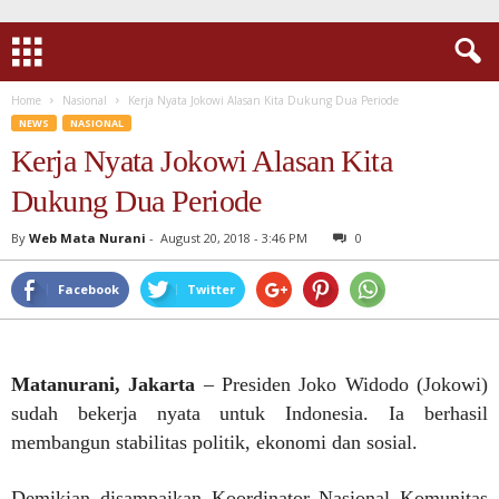
Home
Nasional
Kerja Nyata Jokowi Alasan Kita Dukung Dua Periode
NEWS
NASIONAL
Kerja Nyata Jokowi Alasan Kita
Dukung Dua Periode
By
Web Mata Nurani
-
August 20, 2018 - 3:46 PM
0
Facebook
Twitter
Matanurani, Jakarta
– Presiden Joko Widodo (Jokowi)
sudah bekerja nyata untuk Indonesia. Ia berhasil
membangun stabilitas politik, ekonomi dan sosial.
Demikian disampaikan Koordinator Nasional Komunitas