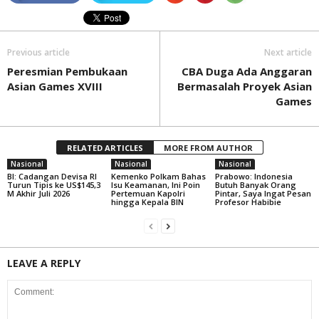
Previous article
Next article
Peresmian Pembukaan
CBA Duga Ada Anggaran
Asian Games XVIII
Bermasalah Proyek Asian
Games
RELATED ARTICLES
MORE FROM AUTHOR
Nasional
Nasional
Nasional
BI: Cadangan Devisa RI
Kemenko Polkam Bahas
Prabowo: Indonesia
Turun Tipis ke US$145,3
Isu Keamanan, Ini Poin
Butuh Banyak Orang
M Akhir Juli 2026
Pertemuan Kapolri
Pintar, Saya Ingat Pesan
hingga Kepala BIN
Profesor Habibie
LEAVE A REPLY