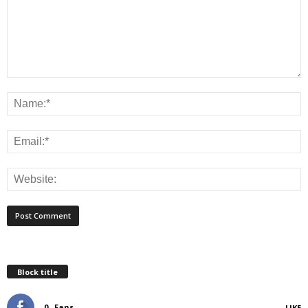
Block title
0
Fans
LIKE