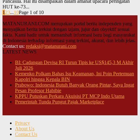
Pancasila. Hal itu disampaikan dalam amanat upacara peringatan
HUT ke-73...
1
2
3
...
10
Page 1 of 10
MATANURANI.COM merupakan portal berita independen yang
menyajikan berita terkini dengan tajam, jujur dan obyektif sesuai
fakta. Kami hadir untuk menambah informasi baru bagi masyarakat
di Indonesia terhadap informasi yang terkini, akurat, dan lebih jelas.
Contact us:
redaksi@matanurani.com
LATEST NEWS
BI: Cadangan Devisa RI Turun Tipis ke US$145,3 M Akhir
Juli 2026
Kemenko Polkam Bahas Isu Keamanan, Ini Poin Pertemuan
Kapolri hingga Kepala BIN
Prabowo: Indonesia Butuh Banyak Orang Pintar, Saya Ingat
Pesan Profesor Habibie
KPPU Putuskan Perkara Akuisisi PT MCP Indo Utama
Pemerintah Tunda Pungut Pajak Marketplace
Privacy
About Us
Contact Us