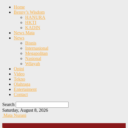
Home
Benny’s Wisdom
HANURA
HKTI
KADIN
News Mata
News
Bisnis
Internasional
Megapolitan
Nasional
Wilayah
Opini
Video
Tekno
Olahraga
Entertaiment
Contact
Search
Saturday, August 8, 2026
Mata Nurani