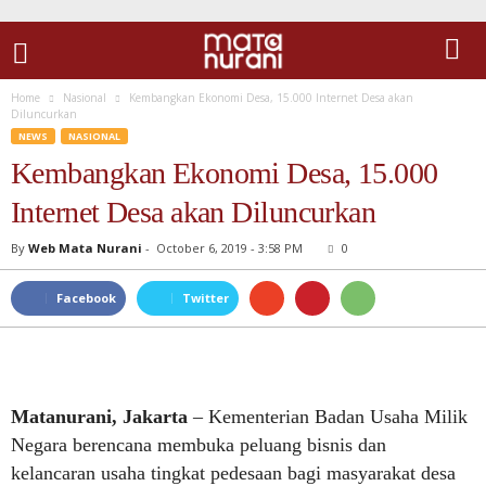
Home
Nasional
Kembangkan Ekonomi Desa, 15.000 Internet Desa akan
Diluncurkan
NEWS
NASIONAL
Kembangkan Ekonomi Desa, 15.000
Internet Desa akan Diluncurkan
By
Web Mata Nurani
-
October 6, 2019 - 3:58 PM
0
Facebook
Twitter
Matanurani, Jakarta
– Kementerian Badan Usaha Milik
Negara berencana membuka peluang bisnis dan
kelancaran usaha tingkat pedesaan bagi masyarakat desa