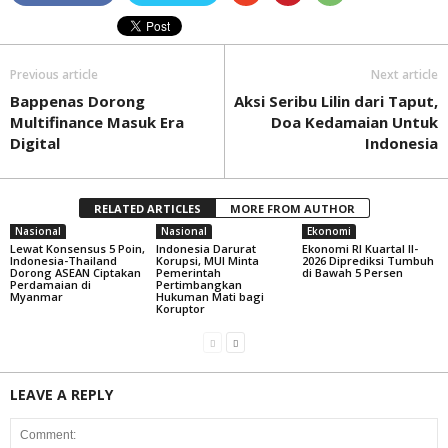
Previous article
Next article
Bappenas Dorong
Aksi Seribu Lilin dari Taput,
Multifinance Masuk Era
Doa Kedamaian Untuk
Digital
Indonesia
RELATED ARTICLES
MORE FROM AUTHOR
Nasional
Nasional
Ekonomi
Lewat Konsensus 5 Poin,
Indonesia Darurat
Ekonomi RI Kuartal II-
Indonesia-Thailand
Korupsi, MUI Minta
2026 Diprediksi Tumbuh
Dorong ASEAN Ciptakan
Pemerintah
di Bawah 5 Persen
Perdamaian di
Pertimbangkan
Myanmar
Hukuman Mati bagi
Koruptor
LEAVE A REPLY