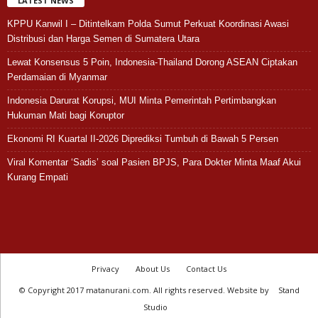
LATEST NEWS
KPPU Kanwil I – Ditintelkam Polda Sumut Perkuat Koordinasi Awasi
Distribusi dan Harga Semen di Sumatera Utara
Lewat Konsensus 5 Poin, Indonesia-Thailand Dorong ASEAN Ciptakan
Perdamaian di Myanmar
Indonesia Darurat Korupsi, MUI Minta Pemerintah Pertimbangkan
Hukuman Mati bagi Koruptor
Ekonomi RI Kuartal II-2026 Diprediksi Tumbuh di Bawah 5 Persen
Viral Komentar ‘Sadis’ soal Pasien BPJS, Para Dokter Minta Maaf Akui
Kurang Empati
Privacy
About Us
Contact Us
© Copyright 2017 matanurani.com. All rights reserved. Website by
Stand
Studio