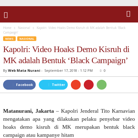
Home
Nasional
Kapolri: Video Hoaks Demo Kisruh di MK adalah Bentuk ‘Black
Campaign’
NEWS
NASIONAL
Kapolri: Video Hoaks Demo Kisruh di
MK adalah Bentuk ‘Black Campaign’
By
Web Mata Nurani
-
September 17, 2018 - 1:12 PM
0
Facebook
Twitter
Matanurani, Jakarta
– Kapolri Jenderal Tito Karnavian
mengatakan apa yang dilakukan pelaku penyebar video
hoaks demo kisruh di MK merupakan bentuk black
campaign atau kampanye hitam