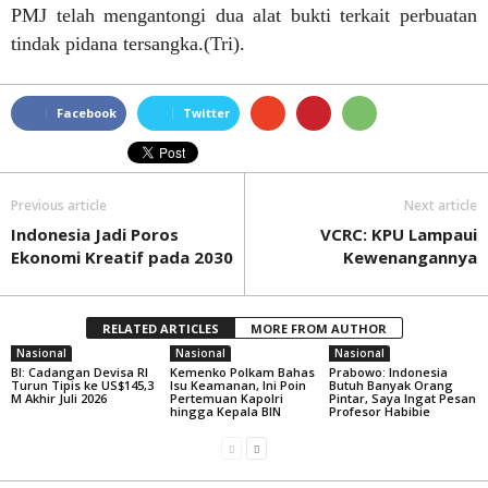
PMJ telah mengantongi dua alat bukti terkait perbuatan
tindak pidana tersangka.(Tri).
Facebook
Twitter
Previous article
Next article
Indonesia Jadi Poros
VCRC: KPU Lampaui
Ekonomi Kreatif pada 2030
Kewenangannya
RELATED ARTICLES
MORE FROM AUTHOR
Nasional
Nasional
Nasional
BI: Cadangan Devisa RI
Kemenko Polkam Bahas
Prabowo: Indonesia
Turun Tipis ke US$145,3
Isu Keamanan, Ini Poin
Butuh Banyak Orang
M Akhir Juli 2026
Pertemuan Kapolri
Pintar, Saya Ingat Pesan
hingga Kepala BIN
Profesor Habibie