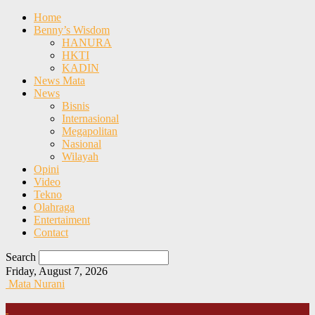
Home
Benny’s Wisdom
HANURA
HKTI
KADIN
News Mata
News
Bisnis
Internasional
Megapolitan
Nasional
Wilayah
Opini
Video
Tekno
Olahraga
Entertaiment
Contact
Search
Friday, August 7, 2026
Mata Nurani