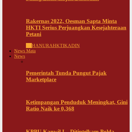
Rakernas 2022, Oesman Sapta Minta
HKTI Serius Perjuangkan Kesejahteraan
Petani
All
HANURA
HKTI
KADIN
News Mata
News
Pemerintah Tunda Pungut Pajak
Marketplace
Ketimpangan Penduduk Meningkat, Gini
Ratio Naik ke 0,368
KPPU Kanwil I – Ditintelkam Polda