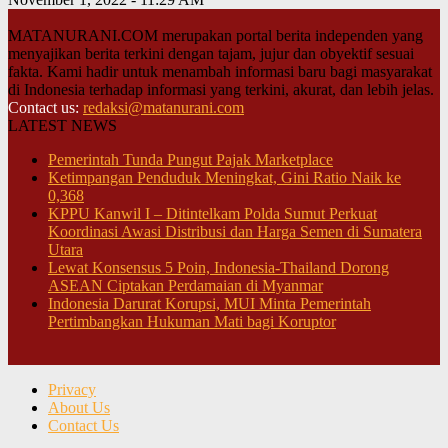
MATANURANI.COM merupakan portal berita independen yang
menyajikan berita terkini dengan tajam, jujur dan obyektif sesuai
fakta. Kami hadir untuk menambah informasi baru bagi masyarakat
di Indonesia terhadap informasi yang terkini, akurat, dan lebih jelas.
Contact us:
redaksi@matanurani.com
LATEST NEWS
Pemerintah Tunda Pungut Pajak Marketplace
Ketimpangan Penduduk Meningkat, Gini Ratio Naik ke
0,368
KPPU Kanwil I – Ditintelkam Polda Sumut Perkuat
Koordinasi Awasi Distribusi dan Harga Semen di Sumatera
Utara
Lewat Konsensus 5 Poin, Indonesia-Thailand Dorong
ASEAN Ciptakan Perdamaian di Myanmar
Indonesia Darurat Korupsi, MUI Minta Pemerintah
Pertimbangkan Hukuman Mati bagi Koruptor
Privacy
About Us
Contact Us