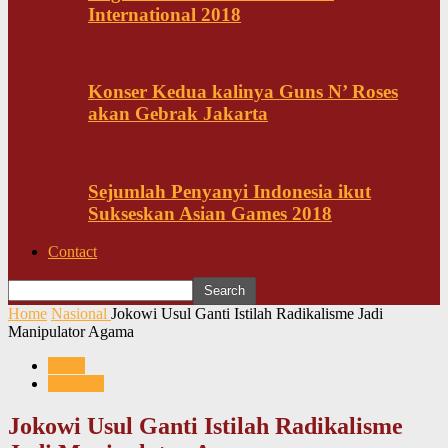
International 2018
Konser Kedua kalinya Guns N’ Roses
akan Gebrak Jakarta
Sejumlah Penyanyi Indonesia ikut
Sukseskan Asian Games 2018
Contact
Home
Nasional
Jokowi Usul Ganti Istilah Radikalisme Jadi
Manipulator Agama
News
Nasional
Jokowi Usul Ganti Istilah Radikalisme