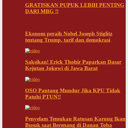
GRATISKAN PUPUK LEBIH PENTING
DARI MBG !!
Ekonom peraih Nobel Joseph Stiglitz
tentang Trump, tarif dan demokrasi
Saksikan! Erick Thohir Paparkan Dasar
Kejutan Jokowi di Jawa Barat
OSO Pantang Mundur Jika KPU Tidak
Patuhi PTUN!!
Penyelam Temukan Ratusan Karung Ikan
Busuk saat Berenang di Danau Toba