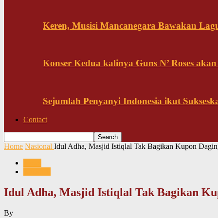
Keren, Musisi Mancanegara Bawakan Lagu 
Konser Kedua kalinya Guns N’ Roses akan
Sejumlah Penyanyi Indonesia ikut Sukses
Contact
Home
Nasional
Idul Adha, Masjid Istiqlal Tak Bagikan Kupon Dag
News
Nasional
Idul Adha, Masjid Istiqlal Tak Bagikan 
By