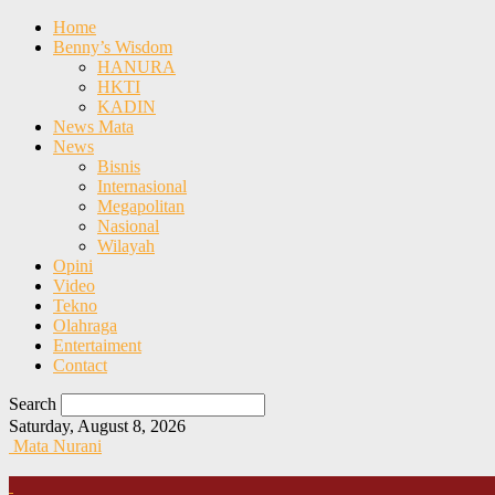
Home
Benny’s Wisdom
HANURA
HKTI
KADIN
News Mata
News
Bisnis
Internasional
Megapolitan
Nasional
Wilayah
Opini
Video
Tekno
Olahraga
Entertaiment
Contact
Search
Saturday, August 8, 2026
Mata Nurani