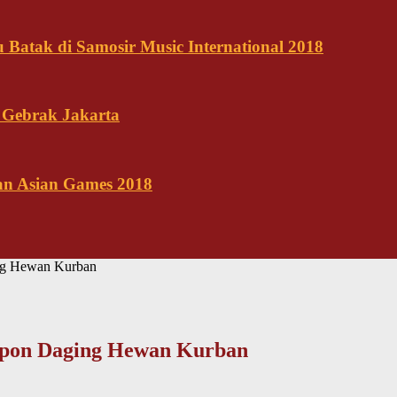
Batak di Samosir Music International 2018
 Gebrak Jakarta
kan Asian Games 2018
ing Hewan Kurban
Kupon Daging Hewan Kurban