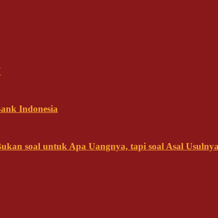
N
ank Indonesia
kan soal untuk Apa Uangnya, tapi soal Asal Usulny