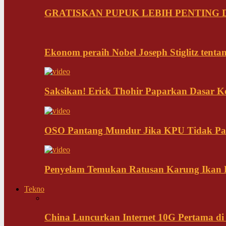
GRATISKAN PUPUK LEBIH PENTING D
Ekonom peraih Nobel Joseph Stiglitz tenta
Saksikan! Erick Thohir Paparkan Dasar K
OSO Pantang Mundur Jika KPU Tidak Pa
Penyelam Temukan Ratusan Karung Ikan B
Tekno
China Luncurkan Internet 10G Pertama di