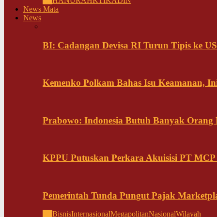
All
HANURA
HKTI
KADIN
News Mata
News
BI: Cadangan Devisa RI Turun Tipis ke US
Kemenko Polkam Bahas Isu Keamanan, Ini
Prabowo: Indonesia Butuh Banyak Orang Pi
KPPU Putuskan Perkara Akuisisi PT MCP
Pemerintah Tunda Pungut Pajak Marketpl
All
Bisnis
Internasional
Megapolitan
Nasional
Wilayah