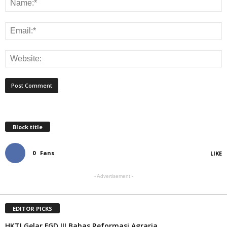
Block title
0
Fans
LIKE
- Advertisement -
EDITOR PICKS
HKTI Gelar FGD III Bahas Reformasi Agraria