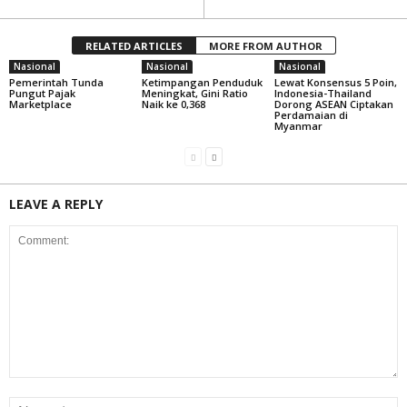
RELATED ARTICLES
MORE FROM AUTHOR
Nasional
Nasional
Nasional
Pemerintah Tunda
Ketimpangan Penduduk
Lewat Konsensus 5 Poin,
Pungut Pajak
Meningkat, Gini Ratio
Indonesia-Thailand
Marketplace
Naik ke 0,368
Dorong ASEAN Ciptakan
Perdamaian di
Myanmar
LEAVE A REPLY