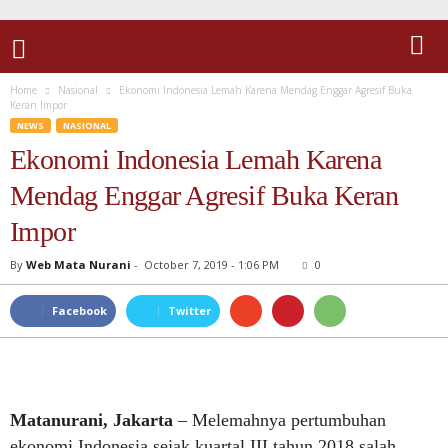
Home
Nasional
Ekonomi Indonesia Lemah Karena Mendag Enggar Agresif Buka
Keran Impor
NEWS
NASIONAL
Ekonomi Indonesia Lemah Karena
Mendag Enggar Agresif Buka Keran
Impor
By
Web Mata Nurani
-
October 7, 2019 - 1:06 PM
0
Facebook
Twitter
Matanurani, Jakarta
– Melemahnya pertumbuhan
ekonomi Indonesia sejak kuartal III tahun 2018 salah