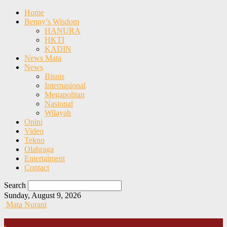
Home
Benny’s Wisdom
HANURA
HKTI
KADIN
News Mata
News
Bisnis
Internasional
Megapolitan
Nasional
Wilayah
Opini
Video
Tekno
Olahraga
Entertaiment
Contact
Search
Sunday, August 9, 2026
Mata Nurani