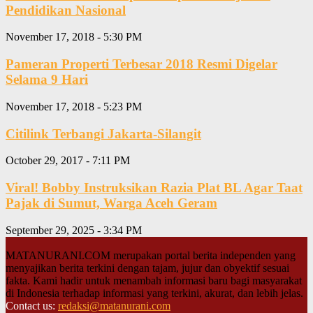
Pendidikan Nasional
November 17, 2018 - 5:30 PM
Pameran Properti Terbesar 2018 Resmi Digelar
Selama 9 Hari
November 17, 2018 - 5:23 PM
Citilink Terbangi Jakarta-Silangit
October 29, 2017 - 7:11 PM
Viral! Bobby Instruksikan Razia Plat BL Agar Taat
Pajak di Sumut, Warga Aceh Geram
September 29, 2025 - 3:34 PM
MATANURANI.COM merupakan portal berita independen yang
menyajikan berita terkini dengan tajam, jujur dan obyektif sesuai
fakta. Kami hadir untuk menambah informasi baru bagi masyarakat
di Indonesia terhadap informasi yang terkini, akurat, dan lebih jelas.
Contact us:
redaksi@matanurani.com