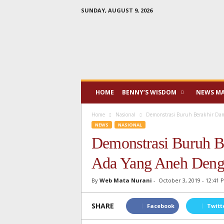
SUNDAY, AUGUST 9, 2026
Mata
Nurani
HOME
BENNY’S WISDOM
NEWS M
Home
Nasional
Demonstrasi Buruh Berakhir Da
NEWS
NASIONAL
Demonstrasi Buruh B
Ada Yang Aneh Den
By
Web Mata Nurani
-
October 3, 2019 - 12:41 
SHARE
Facebook
Twitt