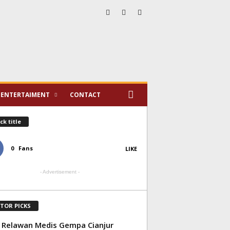
ENTERTAIMENT
CONTACT
ck title
0
Fans
LIKE
- Advertisement -
ITOR PICKS
l Relawan Medis Gempa Cianjur