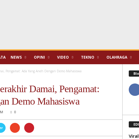
ATA
NEWS
OPINI
VIDEO
TEKNO
OLAHRAGA
mai, Pengamat: Ada Yang Aneh Dengan Demo Mahasiswa
Blo
erakhir Damai, Pengamat:
gan Demo Mahasiswa
PM
0
ED
er
Vira