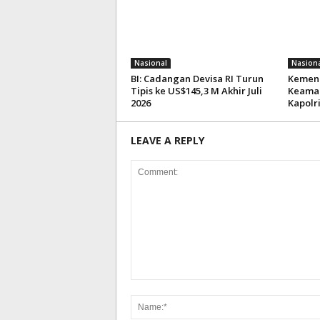
Nasional
Nasiona
BI: Cadangan Devisa RI Turun
Kemenk
Tipis ke US$145,3 M Akhir Juli
Keaman
2026
Kapolr
LEAVE A REPLY