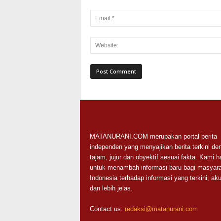
MATANURANI.COM merupakan portal berita
independen yang menyajikan berita terkini de
tajam, jujur dan obyektif sesuai fakta. Kami h
untuk menambah informasi baru bagi masyara
Indonesia terhadap informasi yang terkini, aku
dan lebih jelas.
Contact us:
redaksi@matanurani.com