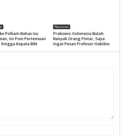
l
Nasional
o Polkam Bahas Isu
Prabowo: Indonesia Butuh
an, Ini Poin Pertemuan
Banyak Orang Pintar, Saya
i hingga Kepala BIN
Ingat Pesan Profesor Habibie