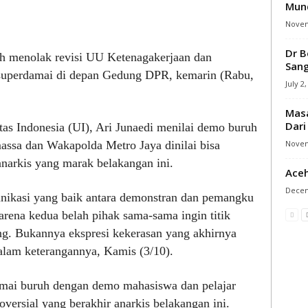
Mund
Novem
Dr B
 menolak revisi UU Ketenagakerjaan dan
Sang
 superdamai di depan Gedung DPR, kemarin (Rabu,
July 2
Masa
Dari
as Indonesia (UI), Ari Junaedi menilai demo buruh
Novem
massa dan Wakapolda Metro Jaya dinilai bisa
arkis yang marak belakangan ini.
Ace
Decem
nikasi yang baik antara demonstran dan pemangku
Karena kedua belah pihak sama-sama ingin titik
g. Bukannya ekspresi kekerasan yang akhirnya
alam keterangannya, Kamis (3/10).
mai buruh dengan demo mahasiswa dan pelajar
ersial yang berakhir anarkis belakangan ini.